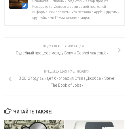
Основатель, главный редактор и автор проекта
Newapples.ru. Делюсь с вами самой последней
информацией обо всём, что связано с Apple и другими
крупнейшими IT-компаниями мира.
СЛЕДУЮЩАЯ ПУБЛИКАЦИЯ
Судебный процесс между Sony и Geohot завершён
ПРЕДЫДУЩАЯ ПУБЛИКАЦИЯ
В 2012 году выйдет биография Стива Джобса «iSteve:
The Book of Jobs»
ЧИТАЙТЕ ТАКЖЕ: