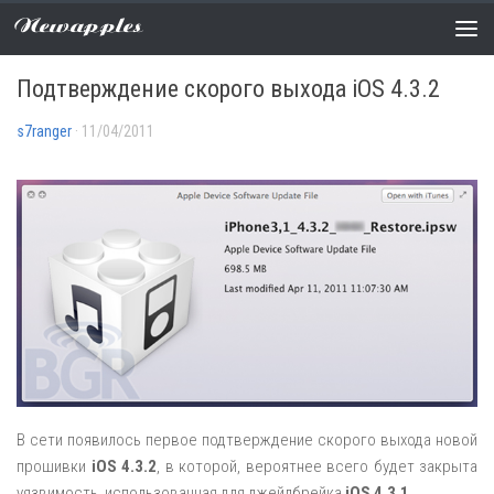
Newapples
СЛУХИ
4 COMMENTS
Подтверждение скорого выхода iOS 4.3.2
s7ranger
· 11/04/2011
В сети появилось первое подтверждение скорого выхода новой
прошивки
iOS 4.3.2
, в которой, вероятнее всего будет закрыта
уязвимость, использованная для джейлбрейка
iOS 4.3.1
.