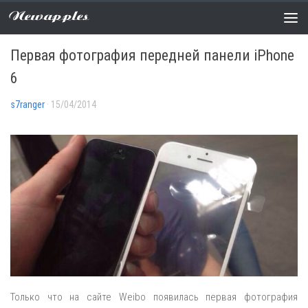
Newapples
СЛУХИ
0 COMMENTS
Первая фотография передней панели iPhone
6
s7ranger
· 15/04/2014
Только что на сайте Weibo появилась первая фотография