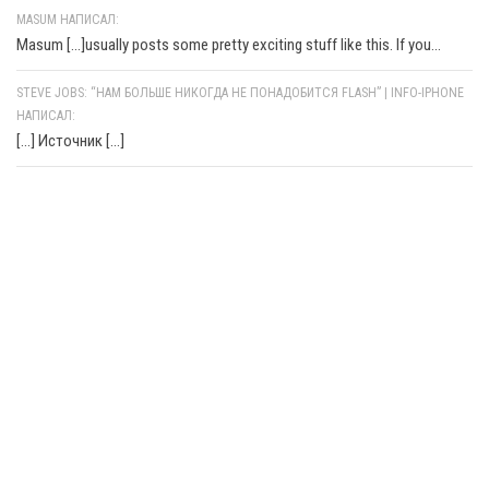
MASUM НАПИСАЛ:
Masum [...]usually posts some pretty exciting stuff like this. If you...
STEVE JOBS: “НАМ БОЛЬШЕ НИКОГДА НЕ ПОНАДОБИТСЯ FLASH” | INFO-IPHONE
НАПИСАЛ:
[…] Источник […]