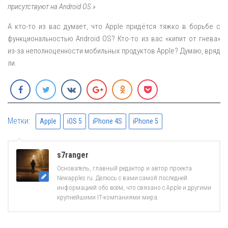
присутствуют на Android OS.»
А кто-то из вас думает, что Apple придётся тяжко в борьбе с
функциональностью Android OS? Кто-то из вас «кипит от гнева»
из-за неполноценности мобильных продуктов Apple? Думаю, вряд
ли.
Метки:
Apple
iOS 5
iPhone 4S
iPhone 5
s7ranger
Основатель, главный редактор и автор проекта
Newapples.ru. Делюсь с вами самой последней
информацией обо всём, что связано с Apple и другими
крупнейшими IT-компаниями мира.