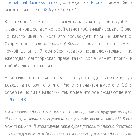
International Business Times
, долгожданный
iPhone 5
может быть
выпущен вместе с
iOS 5
уже 7 сентября.
В сентябре Apple обещала выпустить финальную сборку iOS 5,
главным новшеством которой станет «облачный» сервис iCloud,
но какого именно числа это произойдёт, пока не известно.
Скорее всего,
The International Business Time
s так же не имеет
точной даты, а 7 сентября названо предположительно, т.к.
ежегодная сентябрьская презентация Apple может пройти в
любой день этого месяца.
Наверняка, эта статья основана на слухах, найденных в сети, а уж
доводы в пользу того, что iPhone 5 появится вместе с iOS 5,
совершенно лишены логики, тем более, что все ожидают не его,
а
iPhone 4S
.
«Поклонники iPhone будут кипеть от гнева, если их будущий телефон
(iPhone 5) не начнёт конкурировать с устройствами на Android OS как
можно раньше. В этом случае Apple будет довольно сложно бороться
с утверждением, что большинство из новых функций iPhone 5 уже