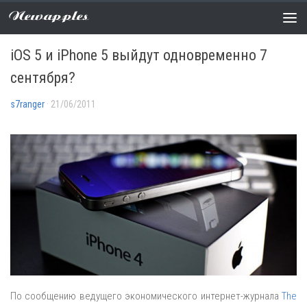
Newapples
СЛУХИ
1 COMMENT
iOS 5 и iPhone 5 выйдут одновременно 7
сентября?
s7ranger
· 21/06/2011
По сообщению ведущего экономического интернет-журнала
The