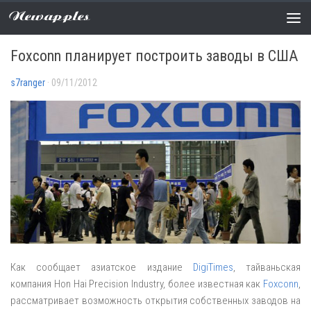
Newapples
СЛУХИ
0 COMMENTS
Foxconn планирует построить заводы в США
s7ranger
· 09/11/2012
Как сообщает азиатское издание
DigiTimes
, тайваньская
компания Hon Hai Precision Industry, более известная как
Foxconn
,
рассматривает возможность открытия собственных заводов на