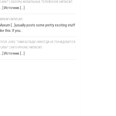
FLASH” | ОБЗОРЫ МОБИЛЬНЫХ ТЕЛЕФОНОВ НАПИСАЛ:
[…] Источник […]
MASUM НАПИСАЛ:
Masum [...]usually posts some pretty exciting stuff
like this. If you...
STEVE JOBS: “НАМ БОЛЬШЕ НИКОГДА НЕ ПОНАДОБИТСЯ
FLASH” | INFO-IPHONE НАПИСАЛ:
[…] Источник […]