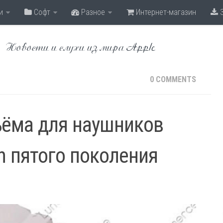
и
Софт
Разное
Интернет-магазин
З
Новости и слухи из мира Apple
0 COMMENTS
ъёма для наушников
h пятого поколения