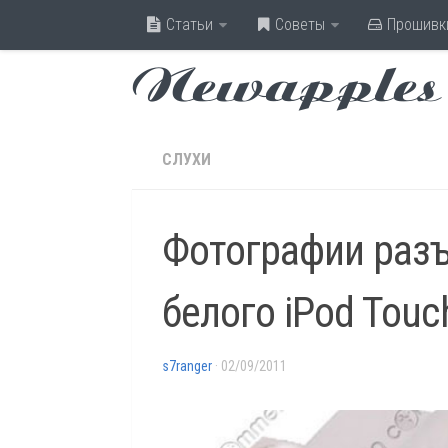
Статьи
Советы
Прошивк
Newapples
СЛУХИ
Фотографии раз
белого iPod Touc
s7ranger
· 02/09/2011