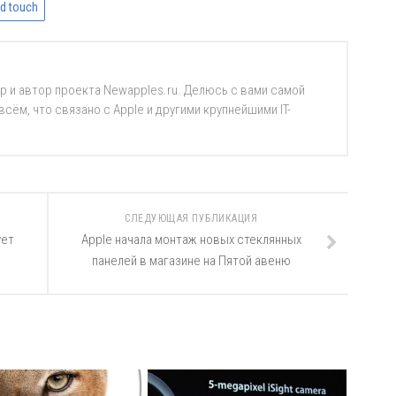
d touch
р и автор проекта Newapples.ru. Делюсь с вами самой
ём, что связано с Apple и другими крупнейшими IT-
СЛЕДУЮЩАЯ ПУБЛИКАЦИЯ
ует
Apple начала монтаж новых стеклянных
панелей в магазине на Пятой авеню