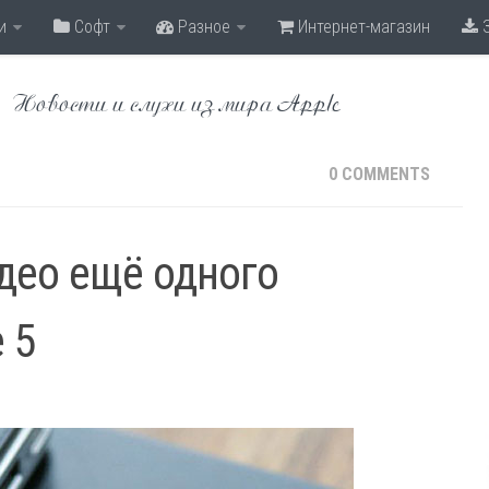
и
Софт
Разное
Интернет-магазин
З
Новости и слухи из мира Apple
0 COMMENTS
део ещё одного
 5