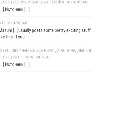
FLASH” | ОБЗОРЫ МОБИЛЬНЫХ ТЕЛЕФОНОВ НАПИСАЛ:
[…] Источник […]
MASUM НАПИСАЛ:
Masum [...]usually posts some pretty exciting stuff
like this. If you...
STEVE JOBS: “НАМ БОЛЬШЕ НИКОГДА НЕ ПОНАДОБИТСЯ
FLASH” | INFO-IPHONE НАПИСАЛ:
[…] Источник […]