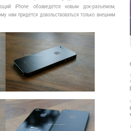
ующий iPhone обзаведётся новым док-разъёмом,
тому нам придётся довольствоваться только внешним