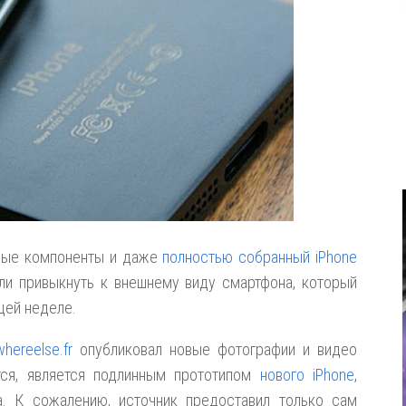
чные компоненты и даже
полностью собранный iPhone
ели привыкнуть к внешнему виду смартфона, который
щей неделе.
hereelse.fr
опубликовал новые фотографии и видео
ется, является подлинным прототипом
нового iPhone
,
а. К сожалению, источник предоставил только сам