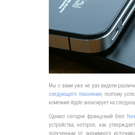
Мы с вами уже не раз видели разли
следующего поколения
, поэтому усп
компания Apple анонсирует на следую
Однако сегодня французкий блог
Now
устройства, которое, как утвержда
полученным от анонимного источник