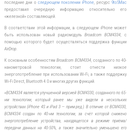
последние дни о
следующем поколении iPhone
, ресурс
9to5Mac
предоставил очередную информацию относительно его
«железной» составляющей.
В соответствии этой информации, в следующем iPhone может
быть использован новый радиомодуль
Broadcom BCM4334
, с
помощью которого будет осуществляться поддержка функции
AirDrop
.
К основным особенностям
Broadcom BCM4334
, созданного по 40-
нанометровой технологии, стоит отнести низкое
энергопотребление при использовании Wi-Fi, а также поддержку
Wi-Fi Direct, Bluetooth 4.0 и многих других функций.
«BCM4334 является улучшенной версией BCM4330, созданного по 65-
нм технологии, который ранее мы уже видели в нескольких
устройствах (iPhone 4S и iPad 3 — прим.ред.). В отличие от BCM4330,
BCM4334 создан по 40-нм технологии, за счёт которой снижено
энергопотребление устройства, находящегося в режиме приёма/
передачи данных на 40-50%, а также значительно уменьшено его