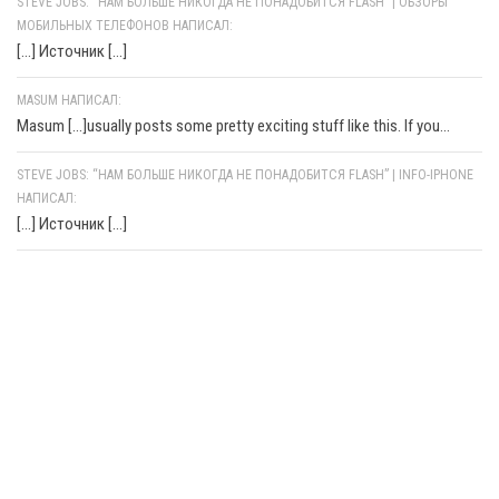
STEVE JOBS: “НАМ БОЛЬШЕ НИКОГДА НЕ ПОНАДОБИТСЯ FLASH” | ОБЗОРЫ
МОБИЛЬНЫХ ТЕЛЕФОНОВ НАПИСАЛ:
[…] Источник […]
MASUM НАПИСАЛ:
Masum [...]usually posts some pretty exciting stuff like this. If you...
STEVE JOBS: “НАМ БОЛЬШЕ НИКОГДА НЕ ПОНАДОБИТСЯ FLASH” | INFO-IPHONE
НАПИСАЛ:
[…] Источник […]