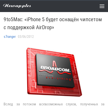
Newapples
СЛУХИ
1 COMMENT
9to5Mac: «iPhone 5 будет оснащён чипсетом
с поддержкой AirDrop»
s7ranger
· 03/06/2012
Вслед за потоком всевозможных слухов, полученных за