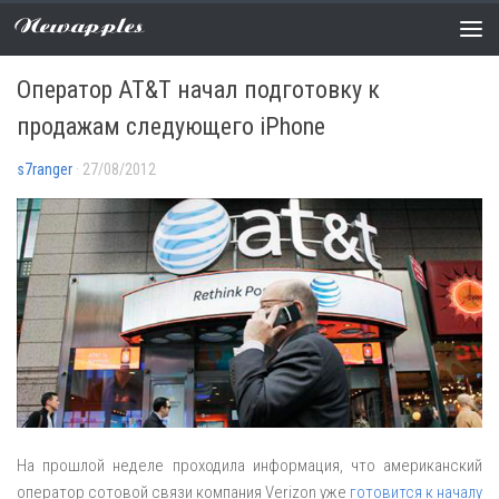
Newapples
НОВОСТИ
0 COMMENTS
Оператор AT&T начал подготовку к
продажам следующего iPhone
s7ranger
· 27/08/2012
На прошлой неделе проходила информация, что американский
оператор сотовой связи компания Verizon уже
готовится к началу