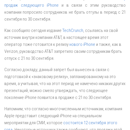
продаж следующего iPhone
и в связи с этим руководство
компании попросило сотрудников не брать отгулы в период с 21
сентября по 30 сентября.
Как сообщило сегодня издание
TechCrunch
, ссылаясь на свой
источник внутри компании AT&T, в настоящее время этот
оператор тоже готовится к релизу
нового iPhone
и также, как в
Verizon, руководство AT&T запретило своим сотрудникам брать
отпуск с 21 по 30 сентября.
Согласно докладу, данный запрет был вынесен в связи с
подготовкой к «знаковому релизу», запланированному на это
время, а учитывая, что на этот период не намечено никаких других
презентаций, можно смело утверждать, что следующее
поколение iPhone появится в продаже с 21 по 30 сентября.
Напомним, что согласно многочисленным источникам, компания
Apple представит следующий iPhone на специальном
мероприятии для СМИ, которое
состоится 12 сентября этого
года
. Некоторые источники также сообщают, что продажи этой