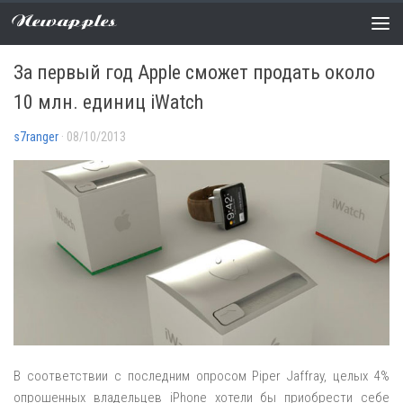
Newapples
АНАЛИТИКА
/
НОВОСТИ
0 COMMENTS
За первый год Apple сможет продать около
10 млн. единиц iWatch
s7ranger
· 08/10/2013
В соответствии с последним опросом Piper Jaffray, целых 4%
опрошенных владельцев iPhone хотели бы приобрести себе