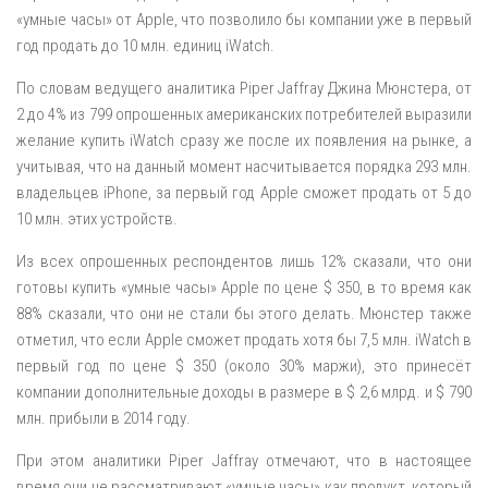
«умные часы» от Apple, что позволило бы компании уже в первый
год продать до 10 млн. единиц iWatch.
По словам ведущего аналитика Piper Jaffray Джина Мюнстера, от
2 до 4% из 799 опрошенных американских потребителей выразили
желание купить iWatch сразу же после их появления на рынке, а
учитывая, что на данный момент насчитывается порядка 293 млн.
владельцев iPhone, за первый год Apple сможет продать от 5 до
10 млн. этих устройств.
Из всех опрошенных респондентов лишь 12% сказали, что они
готовы купить «умные часы» Apple по цене $ 350, в то время как
88% сказали, что они не стали бы этого делать. Мюнстер также
отметил, что если Apple сможет продать хотя бы 7,5 млн. iWatch в
первый год по цене $ 350 (около 30% маржи), это принесёт
компании дополнительные доходы в размере в $ 2,6 млрд. и $ 790
млн. прибыли в 2014 году.
При этом аналитики Piper Jaffray отмечают, что в настоящее
время они не рассматривают «умные часы» как продукт, который