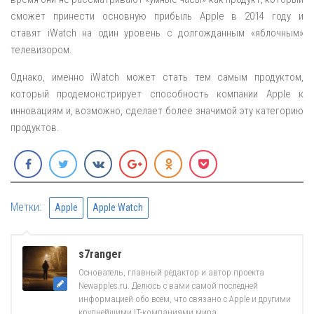
сможет принести основную прибыль Apple в 2014 году и
ставят iWatch на один уровень с долгожданным «яблочным»
телевизором.
Однако, именно iWatch может стать тем самым продуктом,
который продемонстрирует способность компании Apple к
инновациям и, возможно, сделает более значимой эту категорию
продуктов.
Метки:
Apple
Apple Watch
s7ranger
Основатель, главный редактор и автор проекта
Newapples.ru. Делюсь с вами самой последней
информацией обо всём, что связано с Apple и другими
крупнейшими IT-компаниями мира.