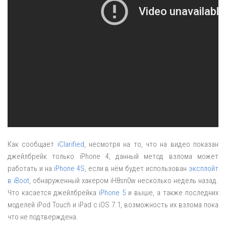
Как сообщает
iClarified
, несмотря на то, что на видео показан
джейлбрейк только iPhone 4, данный метод взлома может
работать и на
iPhone 4S
, если в нём будет использован
эксплойт
в iBoot
, обнаруженный хакером iH8sn0w несколько недель назад.
Что касается джейлбрейка
iPhone 5
и выше, а также последних
моделей iPod Touch и iPad с iOS 7.1, возможность их взлома пока
что не подтверждена.