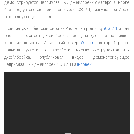
демонстрируется непривязанный джейлбрейк смартфона iPhone
4 с предустановленной прошивкой iOS 7.1, выпущенной Apple
около двух недель назад.
Если вы уже обновили свой ??iPhone на прошивку
iOS 7.1
и вам
очень не хватает джейлбрейка, сегодня для вас появились
хорошие новости. Известный хакер
Winocm
, который ранее
принимал участие в разработке многих инструментов для
джейлбрейка, опубликовал видео, демонстрирующее
непривязанный джейлбрейк iOS 7.1 на
iPhone 4
.