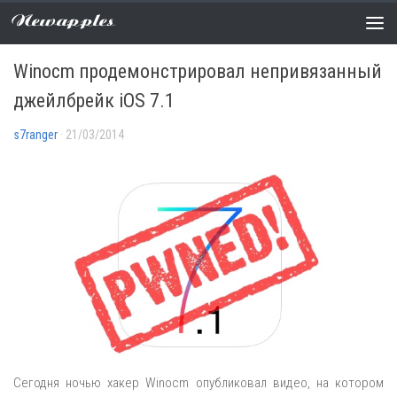
Newapples
НОВОСТИ
0 COMMENTS
Winocm продемонстрировал непривязанный
джейлбрейк iOS 7.1
s7ranger
· 21/03/2014
Сегодня ночью хакер Winocm опубликовал видео, на котором