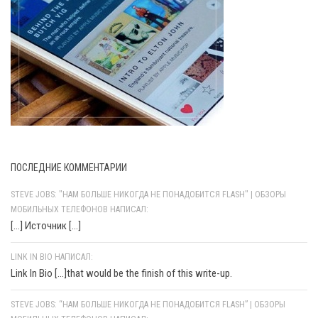
ПОСЛЕДНИЕ КОММЕНТАРИИ
STEVE JOBS: "НАМ БОЛЬШЕ НИКОГДА НЕ ПОНАДОБИТСЯ FLASH" | ОБЗОРЫ
МОБИЛЬНЫХ ТЕЛЕФОНОВ НАПИСАЛ:
[…] Источник […]
LINK IN BIO НАПИСАЛ:
Link In Bio [...]that would be the finish of this write-up.
STEVE JOBS: “НАМ БОЛЬШЕ НИКОГДА НЕ ПОНАДОБИТСЯ FLASH” | ОБЗОРЫ