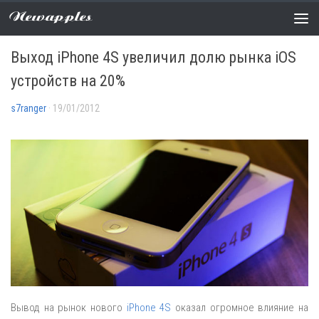
Newapples
НОВОСТИ
0 COMMENTS
Выход iPhone 4S увеличил долю рынка iOS
устройств на 20%
s7ranger
· 19/01/2012
Вывод на рынок нового
iPhone 4S
оказал огромное влияние на