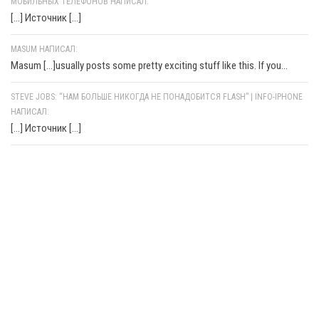
МОБИЛЬНЫХ ТЕЛЕФОНОВ НАПИСАЛ:
[…] Источник […]
MASUM НАПИСАЛ:
Masum [...]usually posts some pretty exciting stuff like this. If you...
STEVE JOBS: “НАМ БОЛЬШЕ НИКОГДА НЕ ПОНАДОБИТСЯ FLASH” | INFO-IPHONE
НАПИСАЛ:
[…] Источник […]