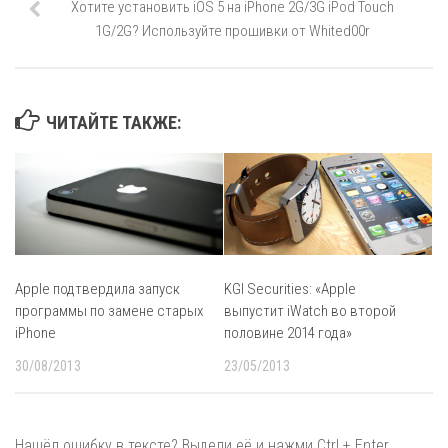
Хотите установить iOS 5 на iPhone 2G/3G iPod Touch
1G/2G? Используйте прошивки от Whited00r
ЧИТАЙТЕ ТАКЖЕ:
Apple подтвердила запуск
KGI Securities: «Apple
программы по замене старых
выпустит iWatch во второй
iPhone
половине 2014 года»
30/08/2013
23/05/2013
Нашёл ошибку в тексте? Выдели её и нажми Ctrl + Enter