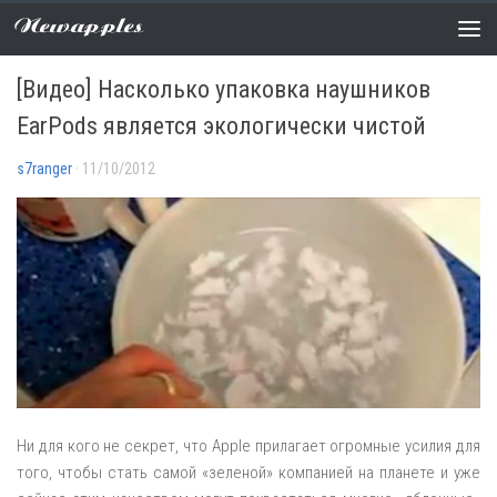
Newapples
НОВОСТИ
0 COMMENTS
[Видео] Насколько упаковка наушников
EarPods является экологически чистой
s7ranger
· 11/10/2012
Ни для кого не секрет, что Apple прилагает огромные усилия для
того, чтобы стать самой «зеленой» компанией на планете и уже