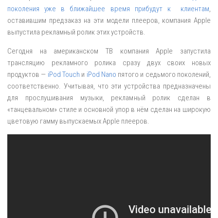
поколения уже в ближайшее время прибудут к клиентам
,
оставившим предзаказ на эти модели плееров, компания Apple
выпустила рекламный ролик этих устройств.
Сегодня на американском ТВ компания Apple запустила
трансляцию рекламного ролика сразу двух своих новых
продуктов —
iPod Touch
и
iPod Nano
пятого и седьмого поколений,
соответственно. Учитывая, что эти устройства предназначены
для прослушивания музыки, рекламный ролик сделан в
«танцевальном» стиле и основной упор в нём сделан на широкую
цветовую гамму выпускаемых Apple плееров.