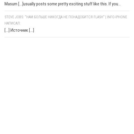
Masum [...]usually posts some pretty exciting stuff like this. If you...
STEVE JOBS: “НАМ БОЛЬШЕ НИКОГДА НЕ ПОНАДОБИТСЯ FLASH” | INFO-IPHONE
НАПИСАЛ:
[…] Источник […]