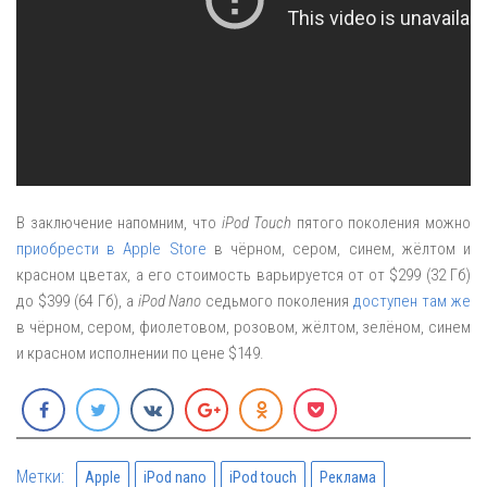
В заключение напомним, что
iPod Touch
пятого поколения можно
приобрести в Apple Store
в чёрном, сером, синем, жёлтом и
красном цветах, а его стоимость варьируется от от $299 (32 Гб)
до $399 (64 Гб), а
iPod Nano
седьмого поколения
доступен там же
в чёрном, сером, фиолетовом, розовом, жёлтом, зелёном, синем
и красном исполнении по цене $149.
Метки:
Apple
iPod nano
iPod touch
Реклама