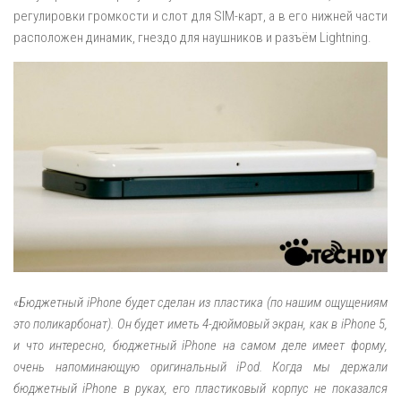
регулировки громкости и слот для SIM-карт, а в его нижней части
расположен динамик, гнездо для наушников и разъём Lightning.
«Бюджетный iPhone будет сделан из пластика (по нашим ощущениям
это поликарбонат). Он будет иметь 4-дюймовый экран, как в iPhone 5,
и что интересно, бюджетный iPhone на самом деле имеет форму,
очень напоминающую оригинальный iPod. Когда мы держали
бюджетный iPhone в руках, его пластиковый корпус не показался