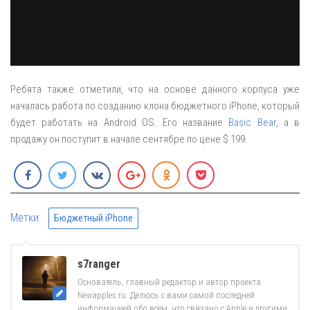
Ребята также отметили, что на основе данного корпуса уже
началась работа по созданию клона бюджетного iPhone, который
будет работать на Android OS. Его название
Basic Bear
, а в
продажу он поступит в начале сентябре по цене $ 199.
Метки:
Бюджетный iPhone
s7ranger
Основатель, главный редактор и автор проекта
Newapples.ru. Делюсь с вами самой последней
информацией обо всём, что связано с Apple и другими