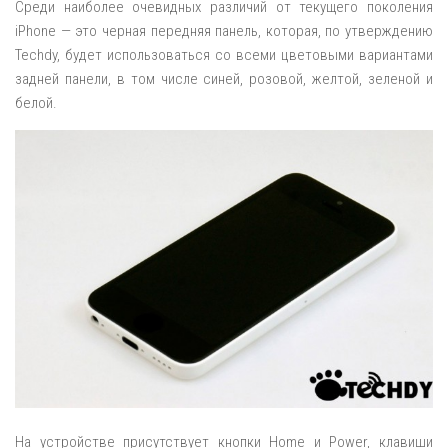
Среди наиболее очевидных различий от текущего поколения
iPhone — это черная передняя панель, которая, по утверждению
Techdy, будет использоваться со всеми цветовыми вариантами
задней панели, в том числе синей, розовой, желтой, зеленой и
белой.
На устройстве присутствует кнопки Home и Power, клавиши