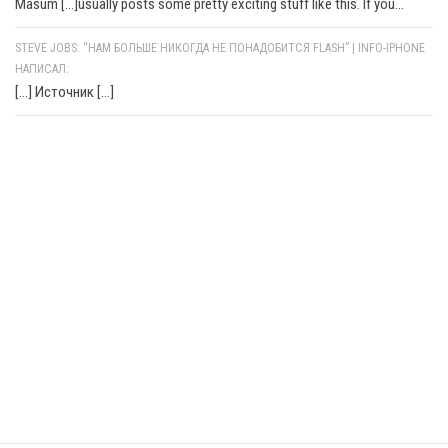
Masum [...]usually posts some pretty exciting stuff like this. If you...
STEVE JOBS: “НАМ БОЛЬШЕ НИКОГДА НЕ ПОНАДОБИТСЯ FLASH” | INFO-IPHONE
НАПИСАЛ:
[…] Источник […]