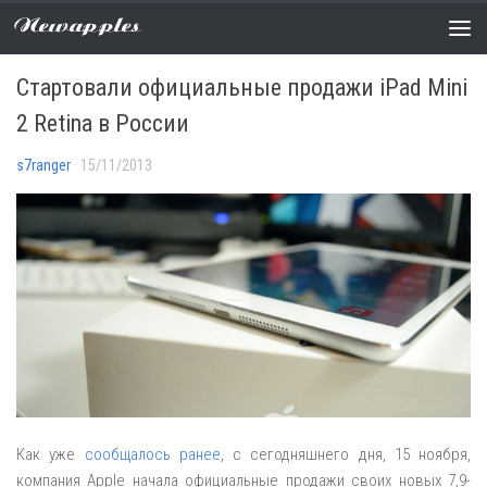
Newapples
НОВОСТИ
0 COMMENTS
Стартовали официальные продажи iPad Mini
2 Retina в России
s7ranger
· 15/11/2013
Как уже
сообщалось ранее
, с сегодняшнего дня, 15 ноября,
компания Apple начала официальные продажи своих новых 7,9-