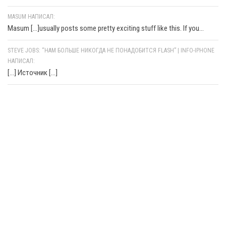
MASUM НАПИСАЛ:
Masum [...]usually posts some pretty exciting stuff like this. If you...
STEVE JOBS: “НАМ БОЛЬШЕ НИКОГДА НЕ ПОНАДОБИТСЯ FLASH” | INFO-IPHONE
НАПИСАЛ:
[…] Источник […]