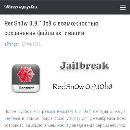
Newapples
НОВОСТИ
0 COMMENTS
RedSn0w 0.9.10b8 с возможностью
сохранения файла активации
s7ranger
· 23/04/2012
После
субботнего релиза Redsn0w 0.9.10b7
, сегодня команда
DevTeam
вновь обновила свою утилиту для джейлбрейка всех
устройств, за исключением
iPad 3
, доведя её до версии
RedSn0w