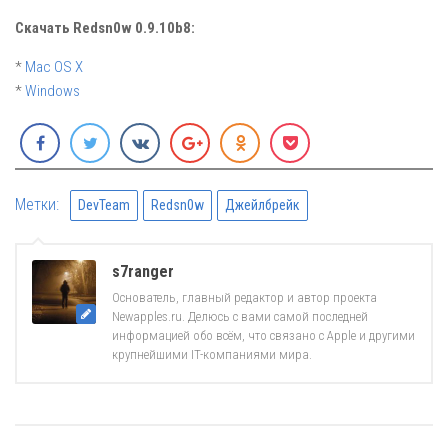
Скачать Redsn0w 0.9.10b8:
*
Mac OS X
*
Windows
Метки:
DevTeam
Redsn0w
Джейлбрейк
s7ranger
Основатель, главный редактор и автор проекта
Newapples.ru. Делюсь с вами самой последней
информацией обо всём, что связано с Apple и другими
крупнейшими IT-компаниями мира.