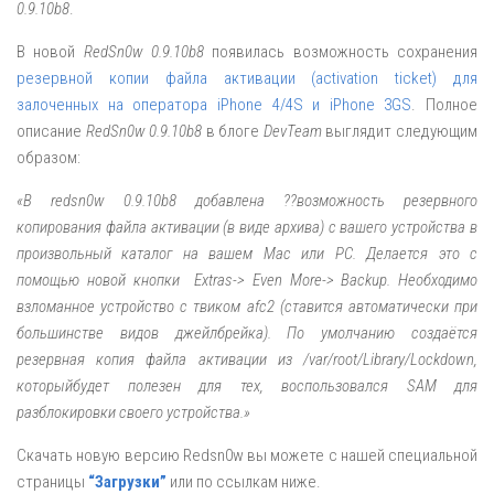
0.9.10b8
.
В новой
RedSn0w 0.9.10b8
появилась возможность сохранения
резервной копии файла активации (activation ticket) для
залоченных на оператора iPhone 4/4S и iPhone 3GS
. Полное
описание
RedSn0w 0.9.10b8
в блоге
DevTeam
выглядит следующим
образом:
«В redsn0w 0.9.10b8 добавлена ??возможность резервного
копирования файла активации (в виде архива) с вашего устройства в
произвольный каталог на вашем Mac или PC. Делается это с
помощью новой кнопки Extras-> Even More-> Backup. Необходимо
взломанное устройство с твиком afc2 (ставится автоматически при
большинстве видов джейлбрейка). По умолчанию создаётся
резервная копия файла активации из /var/root/Library/Lockdown,
которыйбудет полезен для тех, воспользовался SAM для
разблокировки своего устройства.»
Скачать новую версию Redsn0w вы можете с нашей специальной
страницы
“Загрузки”
или по ссылкам ниже.