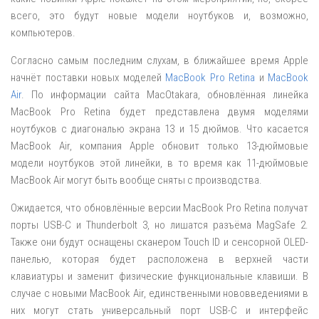
всего, это будут новые модели ноутбуков и, возможно,
компьютеров.
Согласно самым последним слухам, в ближайшее время Apple
начнёт поставки новых моделей
MacBook Pro Retina
и
MacBook
Air
. По информации сайта MacOtakara, обновлённая линейка
MacBook Pro Retina будет представлена двумя моделями
ноутбуков с диагональю экрана 13 и 15 дюймов. Что касается
MacBook Air, компания Apple обновит только 13-дюймовые
модели ноутбуков этой линейки, в то время как 11-дюймовые
MacBook Air могут быть вообще сняты с производства.
Ожидается, что обновлённые версии MacBook Pro Retina получат
порты USB-C и Thunderbolt 3, но лишатся разъёма MagSafe 2.
Также они будут оснащены сканером Touch ID и сенсорной OLED-
панелью, которая будет расположена в верхней части
клавиатуры и заменит физические функциональные клавиши. В
случае с новыми MacBook Air, единственными нововведениями в
них могут стать универсальный порт USB-C и интерфейс