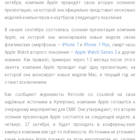
октября, компания Apple проведёт свою вторую осеннюю
презентацию, на которой она официально представит несколько
моделей компьютеров и ноутбуков следующего поколения.
В начале сентября состоялась осенняя презентация компании
Apple, на которой она анонсировала новые модели своих
флагманских смартфонов —
iPhone 7
и
iPhone 7 Plus
, смарт-часы
Apple Watch второго поколения —
Apple Watch Series 2
и другие
новинки. Как правило, примерно через 1-2 месяца после этого
эвента, компания Apple проводит ещё одну презентацию, на
которой она анонсирует новые модели Mac, и текущий год не
станет исключением.
Как сообщают журналисты Re/code со ссылкой на свои
надёжные источники в Купертино, компания Apple готовится к
очередному мероприятию для СМИ. Они утверждают, что вторая
осенняя презентация Apple состоится на следующей неделе, в
четверг, 27 октября, и будет проходить в конференц-зале
кампуса компании или где-то поблизости. Источники не уточняют
какие новинки Apple покажет на этом мероприятии, но, скорее