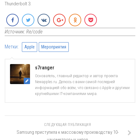
Thunderbolt 3.
Источник: Re/code
Метки:
Apple
Мероприятия
s7ranger
Основатель, главный редактор и автор проекта
Newapples.ru. Делюсь с вами самой последней
информацией обо всём, что связано с Apple и другими
крупнейшими IT-компаниями мира.
СЛЕДУЮЩАЯ ПУБЛИКАЦИЯ
Samsung приступила к массовому производству 10-
нанометровых чипов