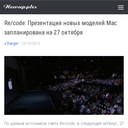
Newapples
НОВОСТИ
0 COMMENTS
Re/code: Презентация новых моделей Mac
запланирована на 27 октября
s7ranger
· 19/10/2016
По данным источников сайта Re/code, в следующий четверг, 27