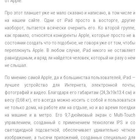
от Apple.
Про этот планшет уже не мало сказано и написано, в том числе и
на нашем сайте. Одни от iPad просто в восторге, другие
наоборот, пытается всячески очернить его. Ко второй группе,
как правило, относятся конкуренты Apple, которые просто не в
состоянии создать что-то подобное, не говоря уже от том, чтобы
переплюнуть Apple. В любом случае, iPad никого не оставляет
равнодушным, и вряд ли найдётся человек, который ни разу о нём
не слышал.
По мнению самой Apple, да и большинства пользователей, iPad —
лучшее устройство для Интернета, электронной почты,
фотографий и видео. Благодаря его габаритам (24,3х19х13.4 см) и
весу (0,68 кг), его всегда можно носить с собой и пользоваться
не только дома, на работе или на отдыхе, но и во время поездки
на машине и в метро. Его 9,7-дюймовый экран с Multi-Touch
управлением, созданный с применением технологии IPS и со
светодиодной подсветкой, обеспечивает удивительно чёткое
изображение, а тысячи приложений, созданных специально для