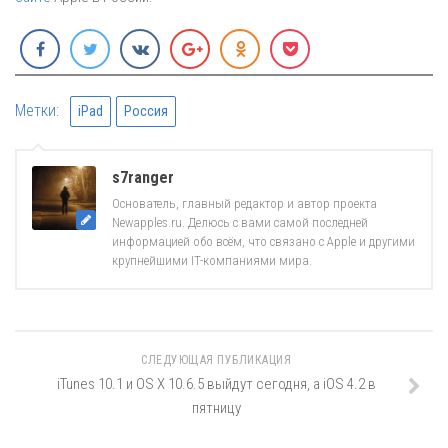
Метки:
iPad
Россия
s7ranger
Основатель, главный редактор и автор проекта
Newapples.ru. Делюсь с вами самой последней
информацией обо всём, что связано с Apple и другими
крупнейшими IT-компаниями мира.
СЛЕДУЮЩАЯ ПУБЛИКАЦИЯ
iTunes 10.1 и OS X 10.6.5 выйдут сегодня, а iOS 4.2 в
пятницу