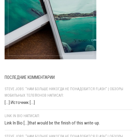
ПОСЛЕДНИЕ КОММЕНТАРИИ
STEVE JOBS: "НАМ БОЛЬШЕ НИКОГДА НЕ ПОНАДОБИТСЯ FLASH" | ОБЗОРЫ
МОБИЛЬНЫХ ТЕЛЕФОНОВ НАПИСАЛ:
[…] Источник […]
LINK IN BIO НАПИСАЛ:
Link In Bio [...]that would be the finish of this write-up.
STEVE JOBS: “НАМ БОЛЬШЕ НИКОГДА НЕ ПОНАДОБИТСЯ FLASH” | ОБЗОРЫ