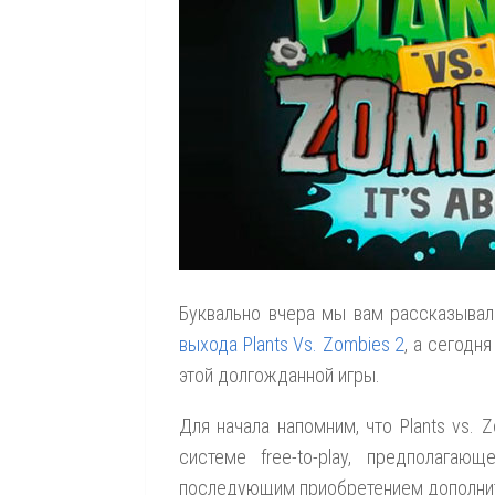
Буквально вчера мы вам рассказывал
выхода Plants Vs. Zombies 2
, а сегодня
этой долгожданной игры.
Для начала напомним, что Plants vs. Z
системе free-to-play, предполага
последующим приобретением дополните