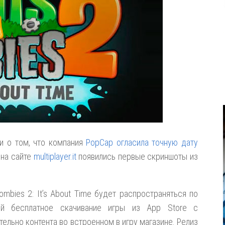
и о том, что компания
PopCap огласила точную дату
 на сайте
multiplayer.it
появились первые скриншоты из
ombies 2: It’s About Time будет распространяться по
ющей бесплатное скачивание игры из App Store с
льно контента во встроенном в игру магазине. Релиз