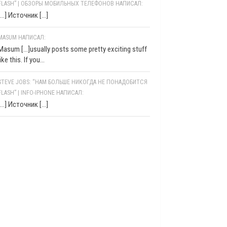
FLASH” | ОБЗОРЫ МОБИЛЬНЫХ ТЕЛЕФОНОВ НАПИСАЛ:
[…] Источник […]
MASUM НАПИСАЛ:
Masum [...]usually posts some pretty exciting stuff
like this. If you...
STEVE JOBS: “НАМ БОЛЬШЕ НИКОГДА НЕ ПОНАДОБИТСЯ
FLASH” | INFO-IPHONE НАПИСАЛ:
[…] Источник […]