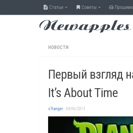
Статьи
Советы
Прошивк
Newapples
НОВОСТИ
Первый взгляд на
It’s About Time
s7ranger
· 04/06/2013