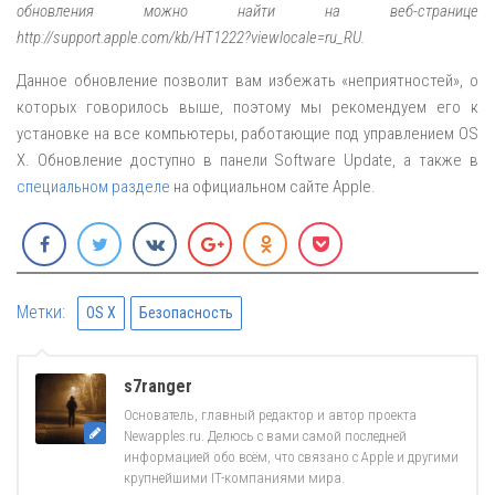
обновления можно найти на веб-странице
http://support.apple.com/kb/HT1222?viewlocale=ru_RU.
Данное обновление позволит вам избежать «неприятностей», о
которых говорилось выше, поэтому мы рекомендуем его к
установке на все компьютеры, работающие под управлением OS
X. Обновление доступно в панели Software Update, а также в
специальном разделе
на официальном сайте Apple.
Метки:
OS X
Безопасность
s7ranger
Основатель, главный редактор и автор проекта
Newapples.ru. Делюсь с вами самой последней
информацией обо всём, что связано с Apple и другими
крупнейшими IT-компаниями мира.