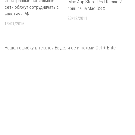
Иностранные социальные
[Mac App Store] Real Racing 2
сети обяжут сотрудничать с
пришла на Mac OS X
властями РФ
23/12/2011
13/01/2016
Нашёл ошибку в тексте? Выдели её и нажми Ctrl + Enter