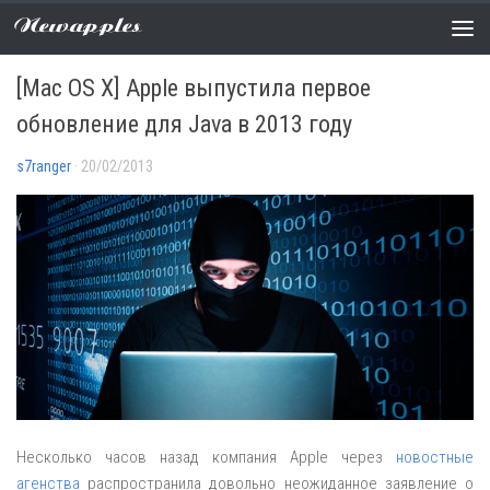
Newapples
НОВОСТИ
0 COMMENTS
[Mac OS X] Apple выпустила первое
обновление для Java в 2013 году
s7ranger
· 20/02/2013
Несколько часов назад компания Apple через
новостные
агенства
распространила довольно неожиданное заявление о