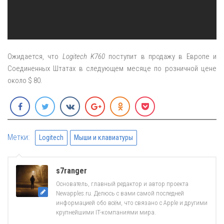
Ожидается, что
Logitech K760
поступит в продажу в Европе и
Соединенных Штатах в следующем месяце по розничной цене
около $ 80.
Метки:
Logitech
Мыши и клавиатуры
s7ranger
Основатель, главный редактор и автор проекта
Newapples.ru. Делюсь с вами самой последней
информацией обо всём, что связано с Apple и другими
крупнейшими IT-компаниями мира.