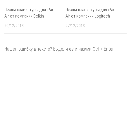
Чехлы-клавиатуры для iPad
Чехлы-клавиатуры для iPad
Air от компании Belkin
Air от компании Logitech
20/12/2013
27/12/2013
Нашёл ошибку в тексте? Выдели её и нажми Ctrl + Enter