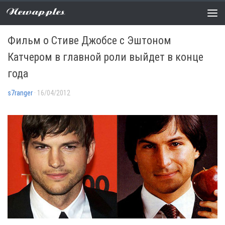
Newapples
НОВОСТИ
0 COMMENTS
Фильм о Стиве Джобсе с Эштоном
Катчером в главной роли выйдет в конце
года
s7ranger
· 16/04/2012