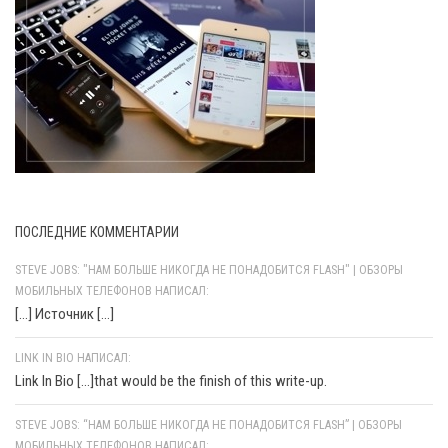
ПОСЛЕДНИЕ КОММЕНТАРИИ
STEVE JOBS: "НАМ БОЛЬШЕ НИКОГДА НЕ ПОНАДОБИТСЯ FLASH" | ОБЗОРЫ
МОБИЛЬНЫХ ТЕЛЕФОНОВ НАПИСАЛ:
[…] Источник […]
LINK IN BIO НАПИСАЛ:
Link In Bio [...]that would be the finish of this write-up.
STEVE JOBS: “НАМ БОЛЬШЕ НИКОГДА НЕ ПОНАДОБИТСЯ FLASH” | ОБЗОРЫ
МОБИЛЬНЫХ ТЕЛЕФОНОВ НАПИСАЛ: