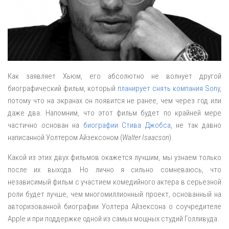
Как заявляет Хьюм, его абсолютно не волнует другой
биографический фильм, который
планирует снять компания Sony
,
потому что на экранах он появится не ранее, чем через год или
даже два. Напомним, что этот фильм будет по крайней мере
частично основан на
биографии Стива Джобса
, не так давно
написанной Уолтером Айзексоном (
Walter Isaacson
).
Какой из этих двух фильмов окажется лучшим, мы узнаем только
после их выхода. Но лично я сильно сомневаюсь, что
независимый фильм с участием комедийного актера в серьезной
роли будет лучше, чем многомиллионный проект, основанный на
авторизованной биографии Уолтера Айзексона о соучредителе
Apple и при поддержке одной из самых мощных студий Голливуда.