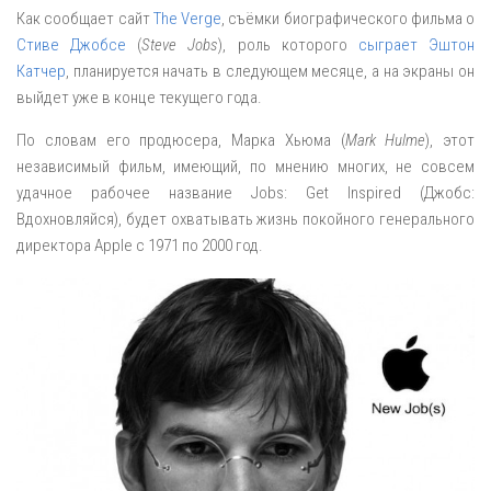
Как сообщает сайт
The Verge
, съёмки биографического фильма о
Стиве Джобсе
(
Steve Jobs
), роль которого
сыграет Эштон
Катчер
, планируется начать в следующем месяце, а на экраны он
выйдет уже в конце текущего года.
По словам его продюсера, Марка Хьюма (
Mark Hulme
), этот
независимый фильм, имеющий, по мнению многих, не совсем
удачное рабочее название Jobs: Get Inspired (Джобс:
Вдохновляйся), будет охватывать жизнь покойного генерального
директора Apple с 1971 по 2000 год.