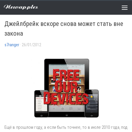
Newapples
НОВОСТИ
0 COMMENTS
Джейлбрейк вскоре снова может стать вне
закона
s7ranger
· 26/01/2012
Ещё в прошлом году, а если быть точнее, то в июле 2010 года, под