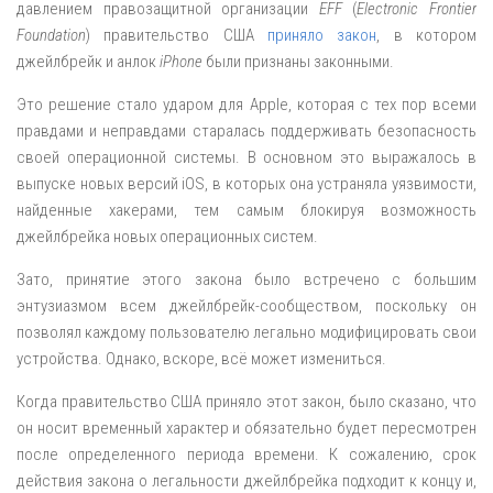
давлением правозащитной организации
EFF
(
Electronic Frontier
Foundation
) правительство США
приняло закон
, в котором
джейлбрейк и анлок
iPhone
были признаны законными.
Это решение стало ударом для Apple, которая с тех пор всеми
правдами и неправдами старалась поддерживать безопасность
своей операционной системы. В основном это выражалось в
выпуске новых версий iOS, в которых она устраняла уязвимости,
найденные хакерами, тем самым блокируя возможность
джейлбрейка новых операционных систем.
Зато, принятие этого закона было встречено с большим
энтузиазмом всем джейлбрейк-сообществом, поскольку он
позволял каждому пользователю легально модифицировать свои
устройства. Однако, вскоре, всё может измениться.
Когда правительство США приняло этот закон, было сказано, что
он носит временный характер и обязательно будет пересмотрен
после определенного периода времени. К сожалению, срок
действия закона о легальности джейлбрейка подходит к концу и,