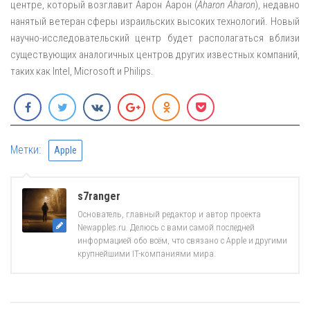
центре, который возглавит Аарон Аарон (
Aharon Aharon
), недавно
нанятый ветеран сферы израильских высоких технологий. Новый
научно-исследовательский центр будет располагаться вблизи
существующих аналогичных центров других известных компаний,
таких как Intel, Microsoft и Philips.
Метки:
Apple
s7ranger
Основатель, главный редактор и автор проекта
Newapples.ru. Делюсь с вами самой последней
информацией обо всём, что связано с Apple и другими
крупнейшими IT-компаниями мира.