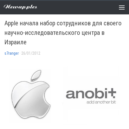
Newapples
НОВОСТИ
0 COMMENTS
Apple начала набор сотрудников для своего
научно-исследовательского центра в
Израиле
s7ranger
· 26/01/2012