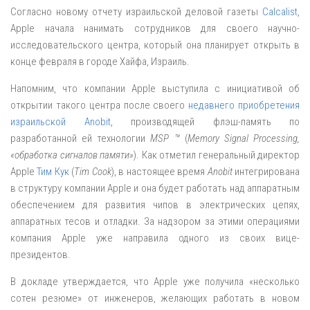
Согласно новому отчету израильской деловой газеты
Calcalist
,
Apple начала нанимать сотрудников для своего научно-
исследовательского центра, который она планирует открыть в
конце февраля в городе Хайфа, Израиль.
Напомним, что компании Apple выступила с инициативой об
открытии такого центра после своего
недавнего приобретения
израильской Anobit
, производящей флэш-память по
разработанной ей технологии
MSP ™
(
Memory Signal Processing,
«обработка сигналов памяти»
). Как отметил генеральный директор
Apple
Тим Кук
(
Tim Cook
), в настоящее время
Anobit
интегрирована
в структуру компании Apple и она будет работать над аппаратным
обеспечением для развития чипов в электрических цепях,
аппаратных тесов и отладки. За надзором за этими операциями
компания Apple уже направила одного из своих вице-
президентов.
В докладе утверждается, что Apple уже получила «несколько
сотен резюме» от инженеров, желающих работать в новом