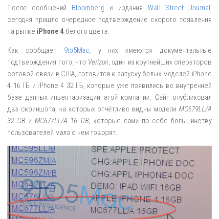
После сообщений
Bloomberg
и издания
Wall Street Journal
,
сегодня пришло очередное подтверждение скорого появления
на рынке
iPhone 4
белого цвета.
Как сообщает
9to5Mac
, у них имеются документальные
подтверждения того, что
Verizon
, один из крупнейших операторов
сотовой связи в США, готовится к запуску белых моделей iPhone
4 16 ГБ и iPhone 4 32 ГБ, которые уже появились во внутренней
базе данных инвентаризации этой компании. Сайт опубликовал
два скриншота, на которых отчётливо видны модели
MC679LL/A
32 GB
и
MC677LL/A 16 GB
, которые сами по себе большинству
пользователей мало о чем говорят.