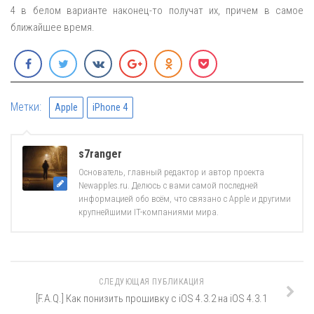
4 в белом варианте наконец-то получат их, причем в самое
ближайшее время.
Метки:
Apple
iPhone 4
s7ranger
Основатель, главный редактор и автор проекта
Newapples.ru. Делюсь с вами самой последней
информацией обо всём, что связано с Apple и другими
крупнейшими IT-компаниями мира.
СЛЕДУЮЩАЯ ПУБЛИКАЦИЯ
[F.A.Q.] Как понизить прошивку с iOS 4.3.2 на iOS 4.3.1