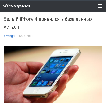
Newapples
НОВОСТИ
2 COMMENTS
Белый iPhone 4 появился в базе данных
Verizon
s7ranger
· 16/04/2011