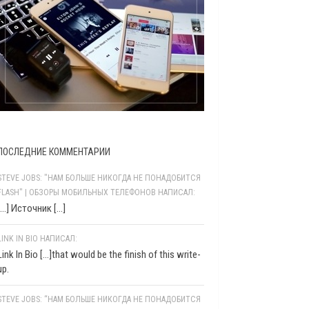
ПОСЛЕДНИЕ КОММЕНТАРИИ
STEVE JOBS: "НАМ БОЛЬШЕ НИКОГДА НЕ ПОНАДОБИТСЯ
FLASH" | ОБЗОРЫ МОБИЛЬНЫХ ТЕЛЕФОНОВ НАПИСАЛ:
[…] Источник […]
LINK IN BIO НАПИСАЛ:
Link In Bio [...]that would be the finish of this write-
up.
STEVE JOBS: “НАМ БОЛЬШЕ НИКОГДА НЕ ПОНАДОБИТСЯ