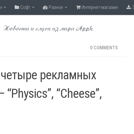
и
Софт
Разное
Интернет-магазин
З
Новости и слухи из мира Apple
0 COMMENTS
 четыре рекламных
 “Physics”, “Cheese”,