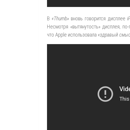
В
«Thumb»
вновь говорится дисплее i
Несмотря «вытянутость» дисплея, по
что Apple использовала
«здравый смы