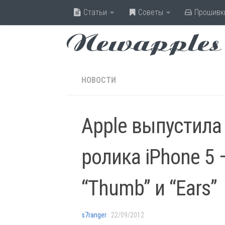
Статьи
Советы
Прошивк
Newapples
НОВОСТИ
Apple выпустила
ролика iPhone 5 —
“Thumb” и “Ears”
s7ranger
· 22/09/2012