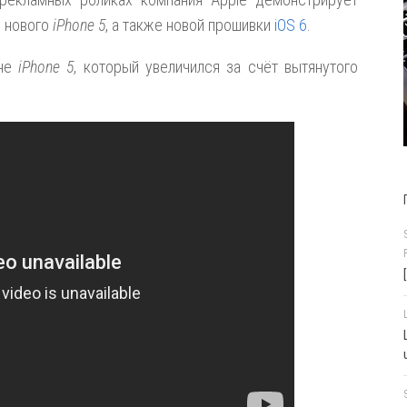
и нового
iPhone 5
, а также новой прошивки
iOS 6
.
йне
iPhone 5
, который увеличился за счёт вытянутого