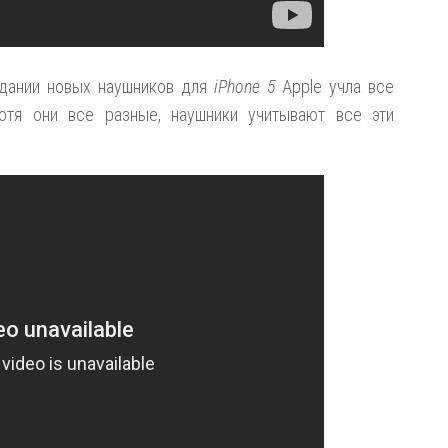
здании новых наушников для
iPhone 5
Apple учла все
отя они все разные, наушники учитывают все эти