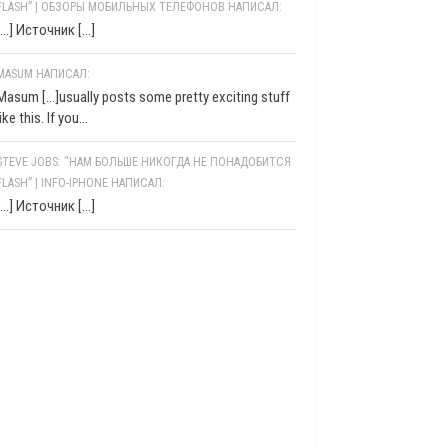
FLASH” | ОБЗОРЫ МОБИЛЬНЫХ ТЕЛЕФОНОВ НАПИСАЛ:
[…] Источник […]
MASUM НАПИСАЛ:
Masum [...]usually posts some pretty exciting stuff
like this. If you...
STEVE JOBS: “НАМ БОЛЬШЕ НИКОГДА НЕ ПОНАДОБИТСЯ
FLASH” | INFO-IPHONE НАПИСАЛ:
[…] Источник […]