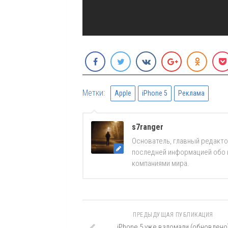
Метки:
Apple
iPhone 5
Реклама
s7ranger
Основатель, главный редакто
последней информацией обо вс
компаниями мира.
ПРЕДЫДУЩАЯ ПУБЛИКАЦИЯ
iPhone 5 уже взломали (обновлено