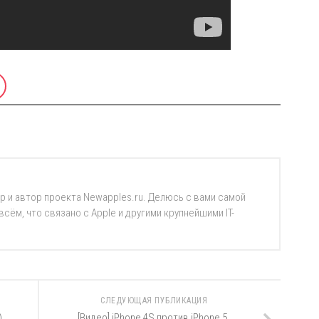
р и автор проекта Newapples.ru. Делюсь с вами самой
ём, что связано с Apple и другими крупнейшими IT-
СЛЕДУЮЩАЯ ПУБЛИКАЦИЯ
)
[Видео] iPhone 4S против iPhone 5.