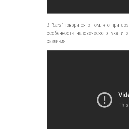
В
“Ears”
говорится о том, что при со
особенности человеческого уха и х
различия.