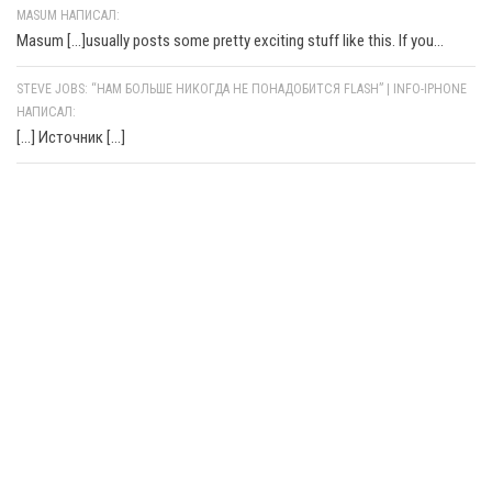
MASUM НАПИСАЛ:
Masum [...]usually posts some pretty exciting stuff like this. If you...
STEVE JOBS: “НАМ БОЛЬШЕ НИКОГДА НЕ ПОНАДОБИТСЯ FLASH” | INFO-IPHONE
НАПИСАЛ:
[…] Источник […]