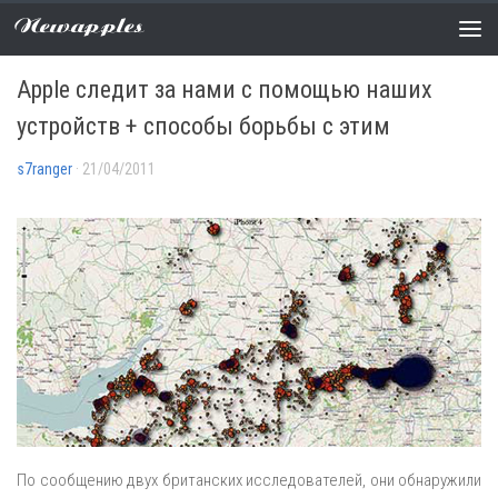
Newapples
НОВОСТИ
3 COMMENTS
Apple следит за нами с помощью наших
устройств + способы борьбы с этим
s7ranger
· 21/04/2011
По сообщению двух британских исследователей, они обнаружили