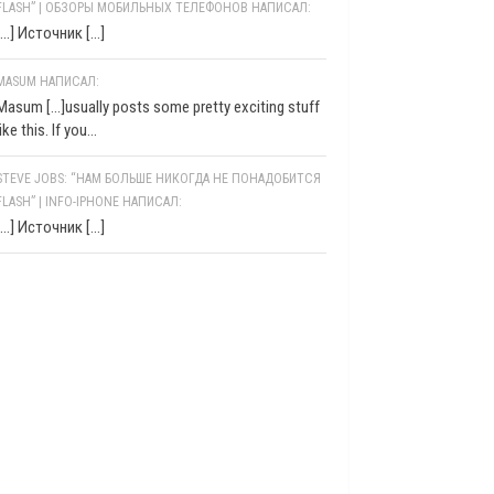
FLASH” | ОБЗОРЫ МОБИЛЬНЫХ ТЕЛЕФОНОВ НАПИСАЛ:
[…] Источник […]
MASUM НАПИСАЛ:
Masum [...]usually posts some pretty exciting stuff
like this. If you...
STEVE JOBS: “НАМ БОЛЬШЕ НИКОГДА НЕ ПОНАДОБИТСЯ
FLASH” | INFO-IPHONE НАПИСАЛ:
[…] Источник […]