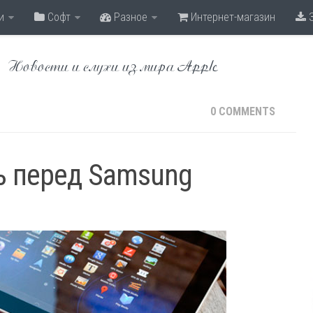
и
Софт
Разное
Интернет-магазин
З
Новости и слухи из мира Apple
0 COMMENTS
ь перед Samsung