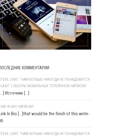
ПОСЛЕДНИЕ КОММЕНТАРИИ
STEVE JOBS: "НАМ БОЛЬШЕ НИКОГДА НЕ ПОНАДОБИТСЯ
FLASH" | ОБЗОРЫ МОБИЛЬНЫХ ТЕЛЕФОНОВ НАПИСАЛ:
[…] Источник […]
LINK IN BIO НАПИСАЛ:
Link In Bio [...]that would be the finish of this write-
up.
STEVE JOBS: “НАМ БОЛЬШЕ НИКОГДА НЕ ПОНАДОБИТСЯ