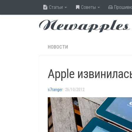
Статьи
Советы
Прошивк
Newapples
НОВОСТИ
Apple извинилас
s7ranger
· 26/10/2012