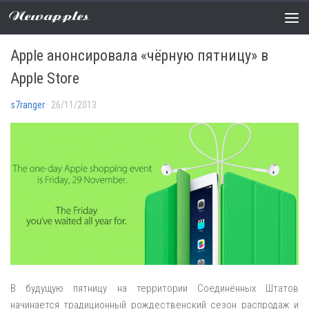
Newapples
НОВОСТИ
0 COMMENTS
Apple анонсировала «чёрную пятницу» в
Apple Store
s7ranger
· 26/11/2013
В будущую пятницу на территории Соединённых Штатов
начинается традиционный рождественский сезон распродаж и