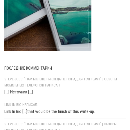
ПОСЛЕДНИЕ КОММЕНТАРИИ
STEVE JOBS: "НАМ БОЛЬШЕ НИКОГДА НЕ ПОНАДОБИТСЯ FLASH" | ОБЗОРЫ
МОБИЛЬНЫХ ТЕЛЕФОНОВ НАПИСАЛ:
[…] Источник […]
LINK IN BIO НАПИСАЛ:
Link In Bio [...]that would be the finish of this write-up.
STEVE JOBS: “НАМ БОЛЬШЕ НИКОГДА НЕ ПОНАДОБИТСЯ FLASH” | ОБЗОРЫ