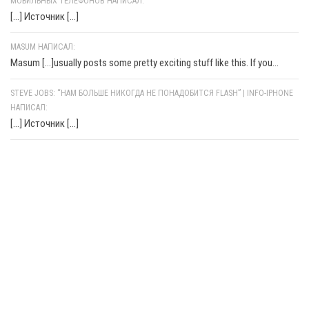
МОБИЛЬНЫХ ТЕЛЕФОНОВ НАПИСАЛ:
[…] Источник […]
MASUM НАПИСАЛ:
Masum [...]usually posts some pretty exciting stuff like this. If you...
STEVE JOBS: “НАМ БОЛЬШЕ НИКОГДА НЕ ПОНАДОБИТСЯ FLASH” | INFO-IPHONE
НАПИСАЛ:
[…] Источник […]