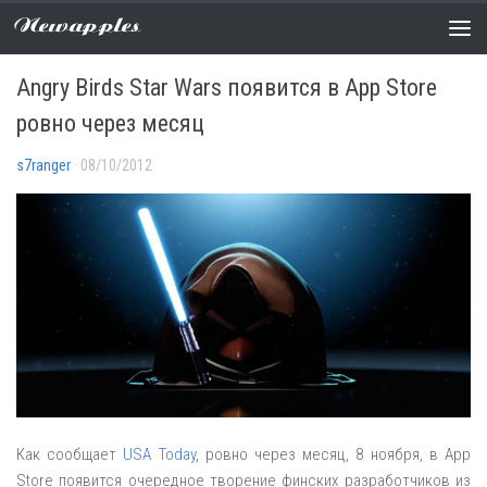
Newapples
НОВОСТИ
1 COMMENT
Angry Birds Star Wars появится в App Store
ровно через месяц
s7ranger
· 08/10/2012
Как сообщает
USA Today
, ровно через месяц, 8 ноября, в App
Store появится очередное творение финских разработчиков из