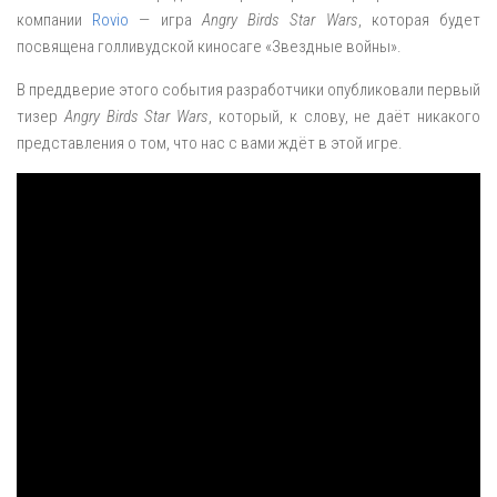
компании
Rovio
— игра
Angry Birds Star Wars
, которая будет
посвящена голливудской киносаге «Звездные войны».
В преддверие этого события разработчики опубликовали первый
тизер
Angry Birds Star Wars
, который, к слову, не даёт никакого
представления о том, что нас с вами ждёт в этой игре.