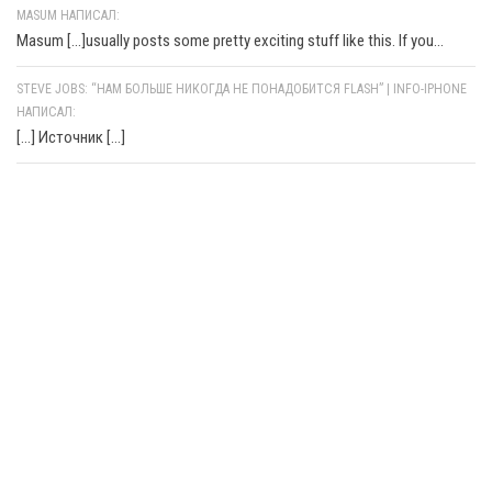
MASUM НАПИСАЛ:
Masum [...]usually posts some pretty exciting stuff like this. If you...
STEVE JOBS: “НАМ БОЛЬШЕ НИКОГДА НЕ ПОНАДОБИТСЯ FLASH” | INFO-IPHONE
НАПИСАЛ:
[…] Источник […]