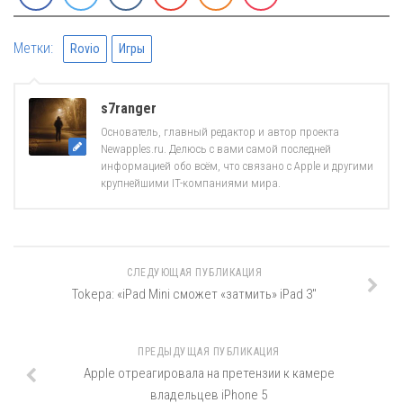
Метки:
Rovio
Игры
s7ranger
Основатель, главный редактор и автор проекта
Newapples.ru. Делюсь с вами самой последней
информацией обо всём, что связано с Apple и другими
крупнейшими IT-компаниями мира.
СЛЕДУЮЩАЯ ПУБЛИКАЦИЯ
Tokepa: «iPad Mini сможет «затмить» iPad 3″
ПРЕДЫДУЩАЯ ПУБЛИКАЦИЯ
Apple отреагировала на претензии к камере
владельцев iPhone 5