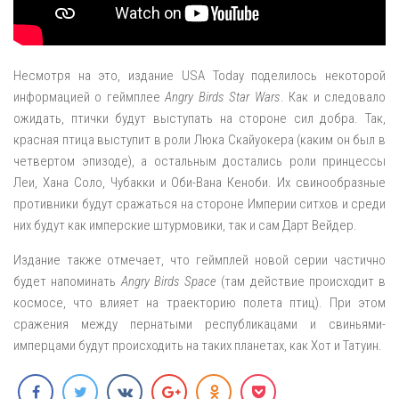
Несмотря на это, издание USA Today поделилось некоторой
информацией о геймплее
Angry Birds Star Wars
. Как и следовало
ожидать, птички будут выступать на стороне сил добра. Так,
красная птица выступит в роли Люка Скайуокера (каким он был в
четвертом эпизоде), а остальным достались роли принцессы
Леи, Хана Соло, Чубакки и Оби-Вана Кеноби. Их свинообразные
противники будут сражаться на стороне Империи ситхов и среди
них будут как имперские штурмовики, так и сам Дарт Вейдер.
Издание также отмечает, что геймплей новой серии частично
будет напоминать
Angry Birds Space
(там действие происходит в
космосе, что влияет на траекторию полета птиц). При этом
сражения между пернатыми республикацами и свиньями-
имперцами будут происходить на таких планетах, как Хот и Татуин.