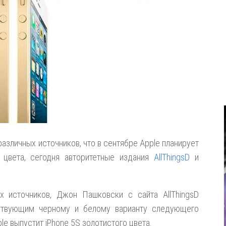
зличных источников, что в сентябре Apple планирует
о цвета, сегодня авторитетные издания
AllThingsD
и
х источников, Джон Пашковски с сайта AllThingsD
ствующим черному и белому варианту следующего
e выпустит iPhone 5S золотистого цвета.