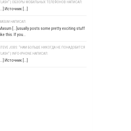
FLASH” | ОБЗОРЫ МОБИЛЬНЫХ ТЕЛЕФОНОВ НАПИСАЛ:
[…] Источник […]
MASUM НАПИСАЛ:
Masum [...]usually posts some pretty exciting stuff
like this. If you...
STEVE JOBS: “НАМ БОЛЬШЕ НИКОГДА НЕ ПОНАДОБИТСЯ
FLASH” | INFO-IPHONE НАПИСАЛ:
[…] Источник […]