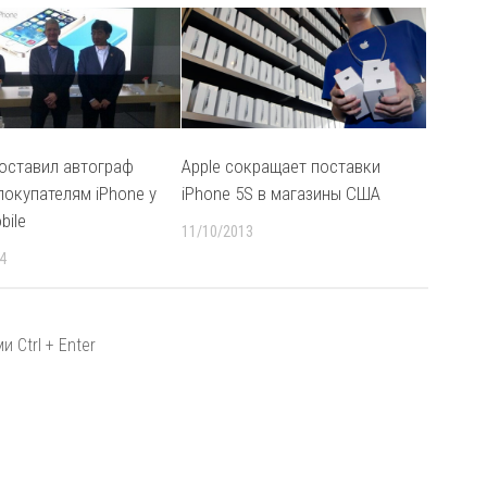
 оставил автограф
Apple сокращает поставки
покупателям iPhone у
iPhone 5S в магазины США
bile
11/10/2013
4
 Ctrl + Enter