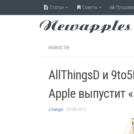
Статьи
Советы
Прошивк
Newapples
НОВОСТИ
AllThingsD и 9to
Apple выпустит «
s7ranger
· 20/08/2013