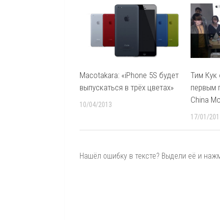
Macotakara: «iPhone 5S будет
Тим Кук
выпускаться в трёх цветах»
первым 
China Mo
10/04/2013
17/01/201
Нашёл ошибку в тексте? Выдели её и нажми