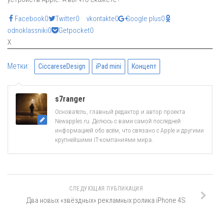
Facebook
0
Twitter
0
vkontakte
0
Google plus
0
odnoklassniki
0
Getpocket
0
X
Метки:
CiccareseDesign
iPad mini
Концепт
s7ranger
Основатель, главный редактор и автор проекта
Newapples.ru. Делюсь с вами самой последней
информацией обо всём, что связано с Apple и другими
крупнейшими IT-компаниями мира.
СЛЕДУЮЩАЯ ПУБЛИКАЦИЯ
Два новых «звёздных» рекламных ролика iPhone 4S