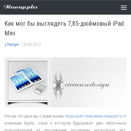
Newapples
НОВОСТИ
0 COMMENTS
Как мог бы выглядеть 7,85-дюймовый iPad
Mini
s7ranger
· 16/04/2012
Раз уж сегодня мы с вами вновь
затронули тему мини планшета
от
компании Apple, слухи о котором будоражат умы «яблочных»
пользователей на протяжении последних нескольких лет,