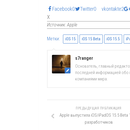
Facebook
0
Twitter
0
vkontakte
2
X
Источник: Apple
Метки:
iOS 15
iOS 15 Beta
iOS 15.5
iP
s7ranger
Основатель, главный редакто
последней информацией обо вс
компаниями мира.
ПРЕДЫДУЩАЯ ПУБЛИКАЦИЯ
Apple выпустила iOS/iPadOS 15.5 Beta 
разработчиков