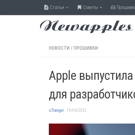
Статьи
Советы
Прошивк
Newapples
НОВОСТИ
/
ПРОШИВКИ
Apple выпустила 
для разработчик
s7ranger
· 19/04/2022