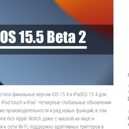
стила
финальные версии iOS 15.4 и iPadOS 15.4 для
iPod touch и iPad. Четвертые глобальные обновления
ие производительности
и
ряд новых функций, в том
ne без Apple Watch даже с маской на лице и
 к сети Wi-Fi, поддержку адаптивных триггеров в