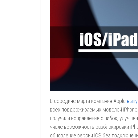
В середине марта компания Apple
выпу
всех поддерживаемых моделей iPhone, 
получили
исправление ошибок, улучшен
числе возможность разблокировки iPho
обновление версии iOS без подключения