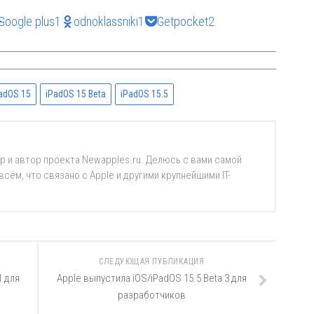
Google plus
1
odnoklassniki
1
Getpocket
2
adOS 15
iPadOS 15 Beta
iPadOS 15.5
р и автор проекта Newapples.ru. Делюсь с вами самой
ём, что связано с Apple и другими крупнейшими IT-
СЛЕДУЮЩАЯ ПУБЛИКАЦИЯ
1 для
Apple выпустила iOS/iPadOS 15.5 Beta 3 для
разработчиков