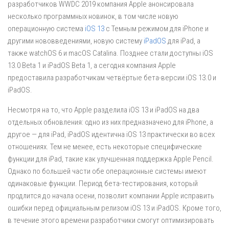
разработчиков WWDC 2019 компания Apple анонсировала
несколько программных новинок, в том числе новую
операционную система
iOS 13
с Темным режимом для iPhone и
другими нововведениями, новую систему
iPadOS
для iPad, а
также watchOS 6 и macOS Catalina. Позднее стали доступны iOS
13.0 Beta 1 и iPadOS Beta 1, а сегодня компания Apple
предоставила разработчикам четвёртые бета-версии iOS 13.0 и
iPadOS.
Несмотря на то, что Apple разделила iOS 13 и iPadOS на два
отдельных обновления: одно из них предназначено для iPhone, а
другое — для iPad, iPadOS идентична iOS 13 практически во всех
отношениях. Тем не менее, есть некоторые специфические
функции для iPad, такие как улучшенная поддержка Apple Pencil.
Однако по большей части обе операционные системы имеют
одинаковые функции. Период бета-тестирования, который
продлится до начала осени, позволит компании Apple исправить
ошибки перед официальным релизом iOS 13 и iPadOS. Кроме того,
в течение этого времени разработчики смогут оптимизировать