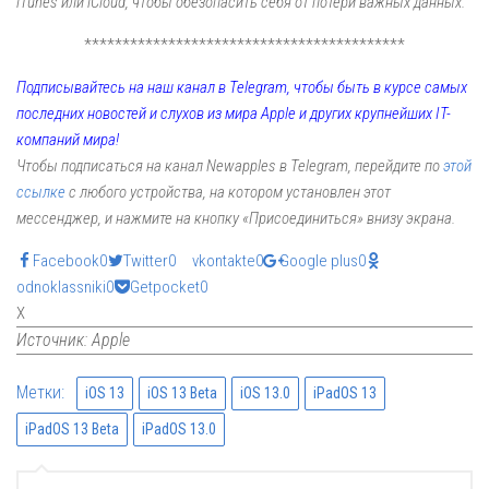
iTunes или iCloud, чтобы обезопасить себя от потери важных данных.
******************************************
Подписывайтесь на наш канал в Telegram, чтобы быть в курсе самых
последних новостей и слухов из мира Apple и других крупнейших IT-
компаний мира!
Чтобы подписаться на канал Newapples в Telegram, перейдите по
этой
ссылке
с любого устройства, на котором установлен этот
мессенджер, и нажмите на кнопку «Присоединиться» внизу экрана.
Facebook
0
Twitter
0
vkontakte
0
Google plus
0
odnoklassniki
0
Getpocket
0
X
Источник: Apple
Метки:
iOS 13
iOS 13 Beta
iOS 13.0
iPadOS 13
iPadOS 13 Beta
iPadOS 13.0