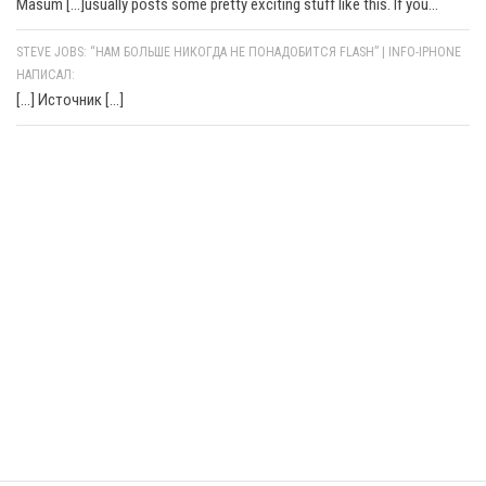
Masum [...]usually posts some pretty exciting stuff like this. If you...
STEVE JOBS: “НАМ БОЛЬШЕ НИКОГДА НЕ ПОНАДОБИТСЯ FLASH” | INFO-IPHONE
НАПИСАЛ:
[…] Источник […]