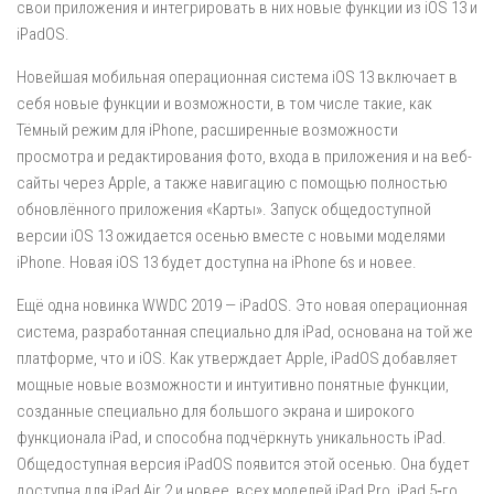
свои приложения и интегрировать в них новые функции из iOS 13 и
iPadOS.
Новейшая мобильная операционная система iOS 13 включает в
себя новые функции и возможности, в том числе такие, как
Тёмный режим для iPhone, расширенные возможности
просмотра и редактирования фото, входа в приложения и на веб-
сайты через Apple, а также навигацию с помощью полностью
обновлённого приложения «Карты». Запуск общедоступной
версии iOS 13 ожидается осенью вместе с новыми моделями
iPhone. Новая iOS 13 будет доступна на iPhone 6s и новее.
Ещё одна новинка WWDC 2019 — iPadOS. Это новая операционная
система, разработанная специально для iPad, основана на той же
платформе, что и iOS. Как утверждает Apple, iPadOS добавляет
мощные новые возможности и интуитивно понятные функции,
созданные специально для большого экрана и широкого
функционала iPad, и способна подчёркнуть уникальность iPad.
Общедоступная версия iPadOS появится этой осенью. Она будет
доступна для iPad Air 2 и новее, всех моделей iPad Pro, iPad 5‑го