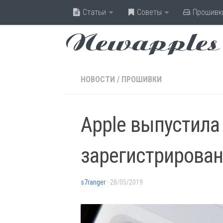
Статьи
Советы
Прошивк
Newapples
НОВОСТИ
/
ПРОШИВКИ
Apple выпустила 
зарегистрирован
s7ranger
· 28/05/2019