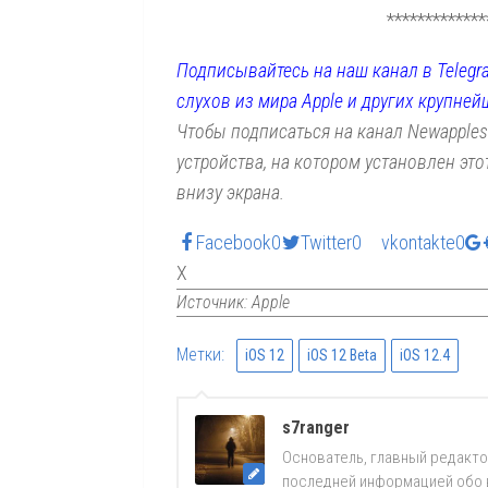
*************
Подписывайтесь на наш канал в Telegr
слухов из мира Apple и других крупней
Чтобы подписаться на канал Newapples
устройства, на котором установлен эт
внизу экрана.
Facebook
0
Twitter
0
vkontakte
0
X
Источник: Apple
Метки:
iOS 12
iOS 12 Beta
iOS 12.4
s7ranger
Основатель, главный редакто
последней информацией обо вс