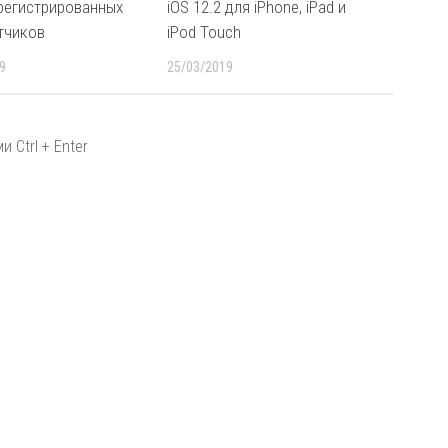
арегистрированных
iOS 12.2 для iPhone, iPad и
тчиков
iPod Touch
9
25/03/2019
 Ctrl + Enter