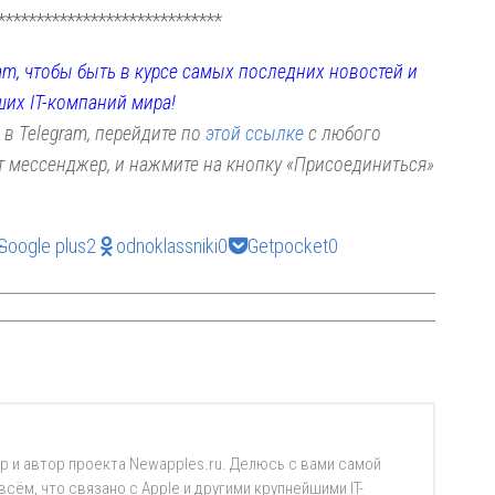
*****************************
am, чтобы быть в курсе самых последних новостей и
ших IT-компаний мира!
 в Telegram, перейдите по
этой ссылке
с любого
от мессенджер, и нажмите на кнопку «Присоединиться»
Google plus
2
odnoklassniki
0
Getpocket
0
р и автор проекта Newapples.ru. Делюсь с вами самой
ём, что связано с Apple и другими крупнейшими IT-