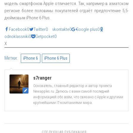
модель смартфонов Apple отличается. Так, например в азиатском
регионе более половины покупателей отдаёт предпочтение 5,5-
дюймовым iPhone 6 Plus.
Facebook
0
Twitter
0
vkontakte
0
Google plus
0
odnoklassniki
0
Getpocket
0
X
Метки:
iPhone 6
iPhone 6 Plus
s7ranger
Основатель, главный редактор и автор проекта
Newapples.ru. Делюсь с вами самой последней
информацией обо всём, что связано с Apple и другими
крупнейшими IT-компаниями мира.
СЛЕДУЮЩАЯ ПУБЛИКАЦИЯ