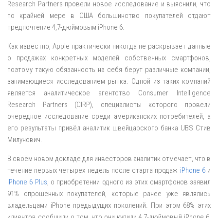
Research Partners провели новое исследование и выяснили, что
по крайней мере в США большинство покупателей отдают
предпочтение 4,7-дюймовым iPhone 6.
Как известно, Apple практически никогда не раскрывает данные
о продажах конкретных моделей собственных смартфонов,
поэтому такую обязанность на себя берут различные компании,
занимающиеся исследованием рынка. Одной из таких компаний
является аналитическое агентство Consumer Intelligence
Research Partners (CIRP), специалисты которого провели
очередное исследование среди американских потребителей, а
его результаты привёл аналитик швейцарского банка UBS Стив
Милунович.
В своём новом докладе для инвесторов аналитик отмечает, что в
течение первых четырех недель после старта продаж
iPhone 6
и
iPhone 6 Plus
, о приобретении одного из этих смартфонов заявил
91% опрошенных покупателей, которые ранее уже являлись
владельцами iPhone предыдущих поколений. При этом 68% этих
клиентов сообщили о том, что они купили 4,7-дюймовый iPhone 6,