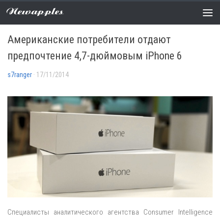
Newapples
АНАЛИТИКА
/
НОВОСТИ
0 COMMENTS
Американские потребители отдают
предпочтение 4,7-дюймовым iPhone 6
s7ranger
· 17/11/2014
Специалисты аналитического агентства Consumer Intelligence