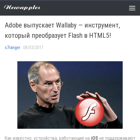
Newapples
НОВОСТИ
2 COMMENTS
Adobe выпускает Wallaby — инструмент,
который преобразует Flash в HTML5!
s7ranger
· 08/03/2011
Как известно, устройства, работающие на
iOS
не поддерживают