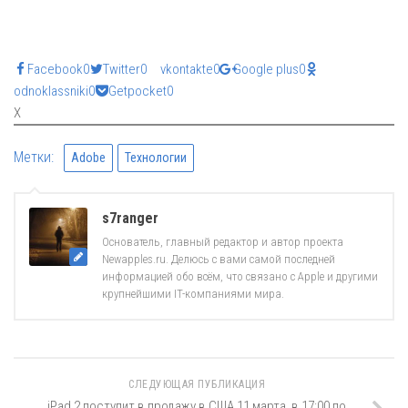
Facebook
0
Twitter
0
vkontakte
0
Google plus
0
odnoklassniki
0
Getpocket
0
X
Метки:
Adobe
Технологии
s7ranger
Основатель, главный редактор и автор проекта
Newapples.ru. Делюсь с вами самой последней
информацией обо всём, что связано с Apple и другими
крупнейшими IT-компаниями мира.
СЛЕДУЮЩАЯ ПУБЛИКАЦИЯ
iPad 2 поступит в продажу в США 11 марта, в 17:00 по