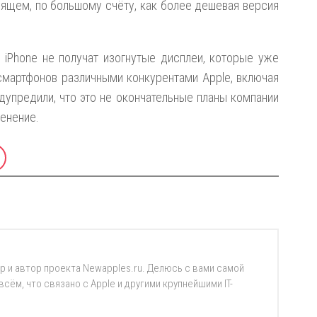
дящем, по большому счёту, как более дешевая версия
 iPhone не получат изогнутые дисплеи, которые уже
смартфонов различными конкурентами Apple, включая
едупредили, что это не окончательные планы компании
менение.
р и автор проекта Newapples.ru. Делюсь с вами самой
ём, что связано с Apple и другими крупнейшими IT-