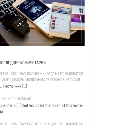
ПОСЛЕДНИЕ КОММЕНТАРИИ
STEVE JOBS: "НАМ БОЛЬШЕ НИКОГДА НЕ ПОНАДОБИТСЯ
FLASH" | ОБЗОРЫ МОБИЛЬНЫХ ТЕЛЕФОНОВ НАПИСАЛ:
[…] Источник […]
LINK IN BIO НАПИСАЛ:
Link In Bio [...]that would be the finish of this write-
up.
STEVE JOBS: “НАМ БОЛЬШЕ НИКОГДА НЕ ПОНАДОБИТСЯ