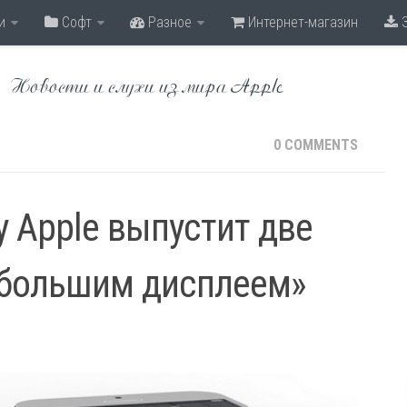
и
Софт
Разное
Интернет-магазин
З
Новости и слухи из мира Apple
0 COMMENTS
у Apple выпустит две
 большим дисплеем»