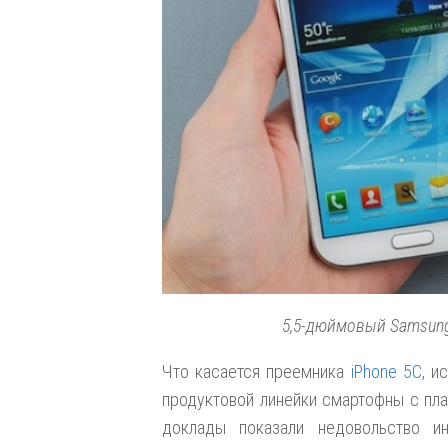
5,5-дюймовый Samsung 
Что касается преемника
iPhone 5С
, и
продуктовой линейки смартофны с пл
доклады показали недовольство и