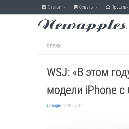
Статьи
Советы
Прошивк
Newapples
СЛУХИ
WSJ: «В этом год
модели iPhone с
s7ranger
· 24/01/2014