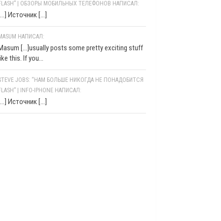
FLASH” | ОБЗОРЫ МОБИЛЬНЫХ ТЕЛЕФОНОВ НАПИСАЛ:
[…] Источник […]
MASUM НАПИСАЛ:
Masum [...]usually posts some pretty exciting stuff
like this. If you...
STEVE JOBS: “НАМ БОЛЬШЕ НИКОГДА НЕ ПОНАДОБИТСЯ
FLASH” | INFO-IPHONE НАПИСАЛ:
[…] Источник […]