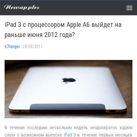
Newapples
СЛУХИ
0 COMMENTS
iPad 3 с процессором Apple A6 выйдет на
раньше июня 2012 года?
s7ranger
· 28/08/2011
В течение последних нескольких недель неоднократно ходили
слухи о возможном выпуске
iPad 3
в течение первых месяцев