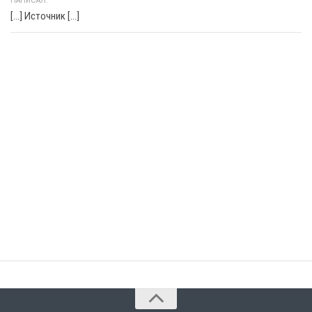
НАПИСАЛ:
[…] Источник […]