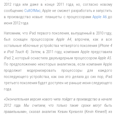
2012 года или даже в конце 2011 года, но, согласно новому
сообщению
CultOfMac,
Apple не сможет разработать и запустить
в производство новые планшеты с процессорами
Apple A6
до
июня 2012 года.
Напомним, что iPad первого поколения, выпущенный в 2010 году,
был оснащен процессором
Apple A4
, впрочем, как и все
остальные яблочные устройства четвертого поколения (
iPhone 4
и
iPod Touch 4)
. Затем, в 2011 году, компания Apple представила
iPad 2, который оснастила двухъядерным процессором
Apple A5
.
По предположению некоторых аналитиков, если компания Apple
продолжит модернизировать процессоры для каждого
последующего устройства, как она это делала до сих пор, iPad
третьего поколения будет доступен не раньше июня следующего
года.
«Окончательная версия нового чипа пойдет в производство в начале
2012 года. Мы считаем, что только такие сроки могут быть
правильными»
, сказал аналитик Кевин Кревелл (
Kevin Krewell
) из