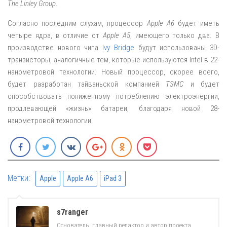
The Linley Group
.
Согласно последним слухам, процессор
Apple A6
будет иметь
четыре ядра, в отличие от
Apple A5
, имеющего только два. В
производстве нового чипа
Ivy Bridge
будут использованы 3D-
транзисторы, аналогичные тем, которые используются Intel в 22-
нанометровой технологии. Новый процессор, скорее всего,
будет разработан тайваньской компанией
TSMC
и будет
способствовать пониженному потреблению электроэнергии,
продлевающей «жизнь» батареи, благодаря новой 28-
нанометровой технологии.
Метки:
Apple
Apple A6
iPad 3
s7ranger
Основатель, главный редактор и автор проекта