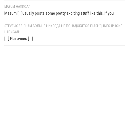
MASUM НАПИСАЛ:
Masum [...]usually posts some pretty exciting stuff like this. If you...
STEVE JOBS: “НАМ БОЛЬШЕ НИКОГДА НЕ ПОНАДОБИТСЯ FLASH” | INFO-IPHONE
НАПИСАЛ:
[…] Источник […]