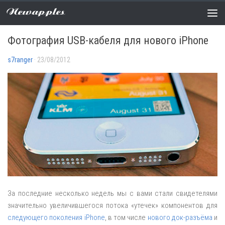
Newapples
СЛУХИ
4 COMMENTS
Фотография USB-кабеля для нового iPhone
s7ranger
· 23/08/2012
За последние несколько недель мы с вами стали свидетелями
значительно увеличившегося потока «утечек» компонентов для
следующего поколения iPhone
, в том числе
нового док-разъёма
и