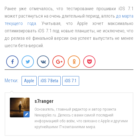
Ранее уже отмечалось, что тестирование прошивки iOS 7.1
может растянуться на очень длительный период, вплоть
до марта
текущего года
. Учитывая, что Apple хочет максимально
оптимизировать iOS 7.1 под новые планшеты, не исключено, что
до релиза её финальной версии она успеет выпустить не менее
шести бета-версий.
Метки:
Apple
iOS 7 Beta
iOS 7.1
s7ranger
Основатель, главный редактор и автор проекта
Newapples.ru. Делюсь с вами самой последней
информацией обо всём, что связано с Apple и другими
крупнейшими IT-компаниями мира.