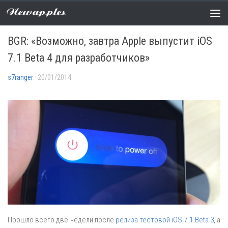
Newapples
СЛУХИ
0 COMMENTS
BGR: «Возможно, завтра Apple выпустит iOS
7.1 Beta 4 для разработчиков»
s7ranger
· 20/01/2014
Прошло всего две недели после
релиза тестовой iOS 7.1 Beta 3
, а