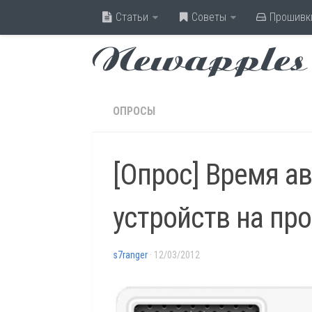
Статьи
Советы
Прошивк
Newapples
ОПРОСЫ
[Опрос] Время а
устройств на про
s7ranger
· 12/03/2012