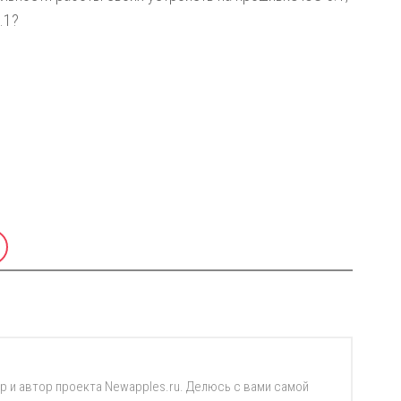
.1?
р и автор проекта Newapples.ru. Делюсь с вами самой