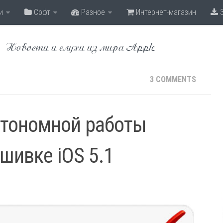
и
Софт
Разное
Интернет-магазин
З
Новости и слухи из мира Apple
3 COMMENTS
втономной работы
шивке iOS 5.1