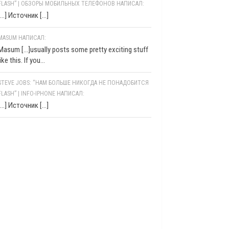
FLASH” | ОБЗОРЫ МОБИЛЬНЫХ ТЕЛЕФОНОВ НАПИСАЛ:
[…] Источник […]
MASUM НАПИСАЛ:
Masum [...]usually posts some pretty exciting stuff
like this. If you...
STEVE JOBS: “НАМ БОЛЬШЕ НИКОГДА НЕ ПОНАДОБИТСЯ
FLASH” | INFO-IPHONE НАПИСАЛ:
[…] Источник […]