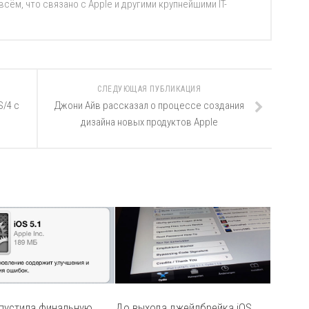
ём, что связано с Apple и другими крупнейшими IT-
СЛЕДУЮЩАЯ ПУБЛИКАЦИЯ
S/4 с
Джони Айв рассказал о процессе создания
дизайна новых продуктов Apple
ыпустила финальную
До выхода джейлбрейка iOS