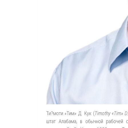
Ти?моти «Тим» Д. Кук (
Timothy «Tim» D
штат Алабама, в обычной рабочей 