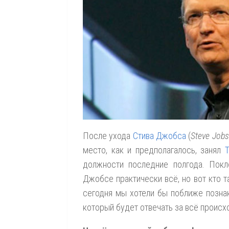
После ухода
Стива Джобса
(
Steve Jobs
место, как и предполагалось, занял
должности последние полгода. Покл
Джобсе практически всё, но вот кто т
сегодня мы хотели бы поближе позна
который будет отвечать за всё проис