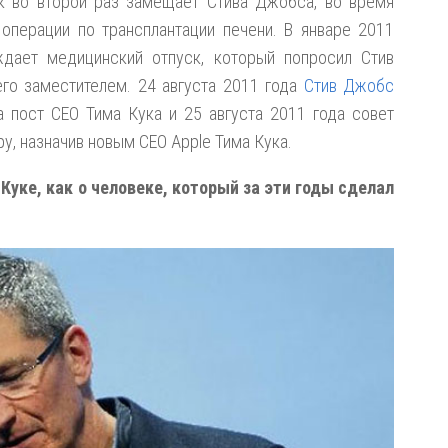
ук во второй раз замещает Стива Джобса, во время
перации по трансплантации печени. В январе 2011
ждает медицинский отпуск, который попросил Стив
его заместителем. 24 августа 2011 года
Стив Джобс
а пост CEO Тима Кука и 25 августа 2011 года совет
у, назначив новым CEO Apple Тима Кука.
уке, как о человеке, который за эти годы сделал