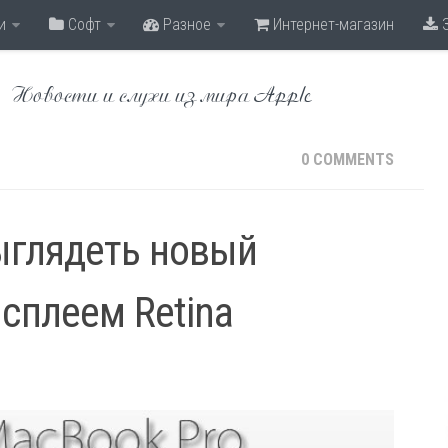
и
Софт
Разное
Интернет-магазин
З
Новости и слухи из мира Apple
0 COMMENTS
ыглядеть новый
исплеем Retina