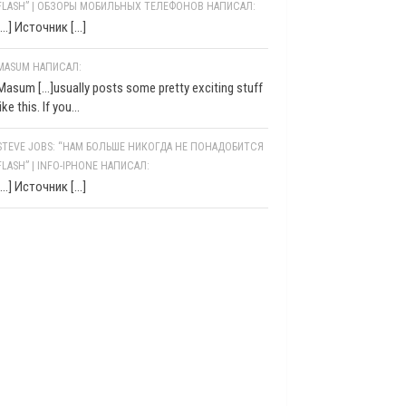
FLASH” | ОБЗОРЫ МОБИЛЬНЫХ ТЕЛЕФОНОВ НАПИСАЛ:
[…] Источник […]
MASUM НАПИСАЛ:
Masum [...]usually posts some pretty exciting stuff
like this. If you...
STEVE JOBS: “НАМ БОЛЬШЕ НИКОГДА НЕ ПОНАДОБИТСЯ
FLASH” | INFO-IPHONE НАПИСАЛ:
[…] Источник […]