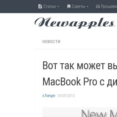
Статьи
Советы
Прошивк
Newapples
НОВОСТИ
Вот так может в
MacBook Pro с д
s7ranger
· 30/05/2012