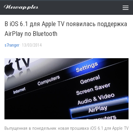
Newapples
НОВОСТИ
0 COMMENTS
В iOS 6.1 для Apple TV появилась поддержка
AirPlay по Bluetooth
s7ranger
· 13/03/2014
Выпущенная в понедельник новая прошивка iOS 6.1 для Apple TV