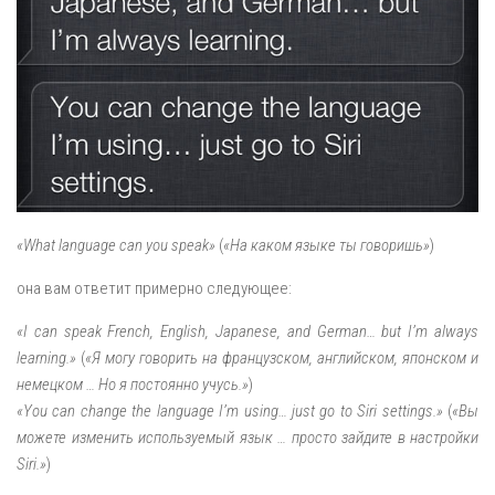
«What language can you speak»
(
«На каком языке ты говоришь»
)
она вам ответит примерно следующее:
«I can speak French, English, Japanese, and German… but I’m always
learning.»
(
«Я могу говорить на французском, английском, японском и
немецком … Но я постоянно учусь.»
)
«You can change the language I’m using… just go to Siri settings.»
(
«Вы
можете изменить используемый язык … просто зайдите в настройки
Siri.»
)