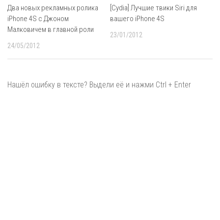
Два новых рекламных ролика
[Cydia] Лучшие твики Siri для
iPhone 4S с Джоном
вашего iPhone 4S
Малковичем в главной роли
23/01/2012
24/05/2012
Нашёл ошибку в тексте? Выдели её и нажми Ctrl + Enter