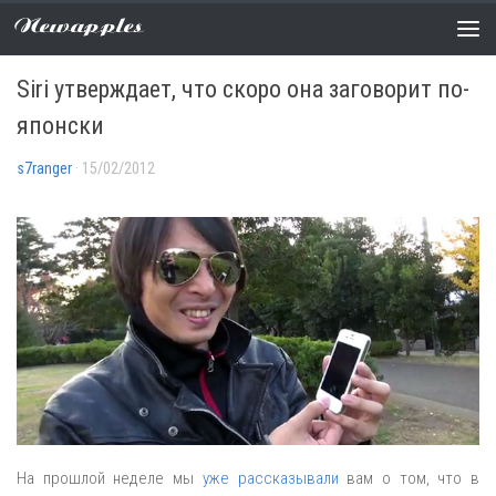
Newapples
НОВОСТИ
0 COMMENTS
Siri утверждает, что скоро она заговорит по-
японски
s7ranger
· 15/02/2012
На прошлой неделе мы
уже рассказывали
вам о том, что в