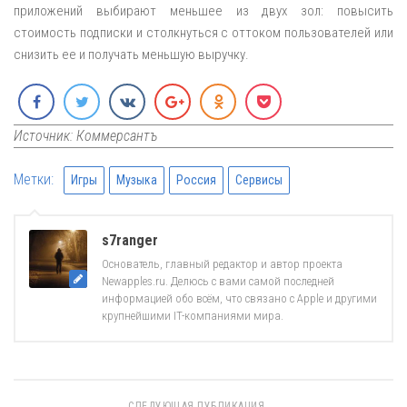
приложений выбирают меньшее из двух зол: повысить
стоимость подписки и столкнуться с оттоком пользователей или
снизить ее и получать меньшую выручку.
Источник: Коммерсантъ
Метки:
Игры
Музыка
Россия
Сервисы
s7ranger
Основатель, главный редактор и автор проекта
Newapples.ru. Делюсь с вами самой последней
информацией обо всём, что связано с Apple и другими
крупнейшими IT-компаниями мира.
СЛЕДУЮЩАЯ ПУБЛИКАЦИЯ