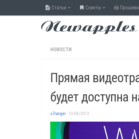
Статьи
Советы
Прошивк
Newapples
НОВОСТИ
Прямая видеотр
будет доступна н
s7ranger
· 10/06/2013