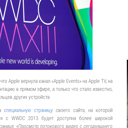
, что Apple вернула канал «Apple Events» на Apple TV, на
тацию в прямом эфире, а только что стало известно,
ельцев других устройств.
ла
специальную страницу
своего сайта, на которой
яция с WWDC 2013 будет доступна более широкой
транице:
«Просмотр потокового видео с сегодняшнего