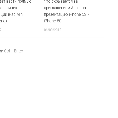
удет вести прямую
Что скрывается за
рансляцию с
приглашением Apple на
ции iPad Mini
презентацию iPhone 5S и
ено)
iPhone 5C
2
06/09/2013
 Ctrl + Enter