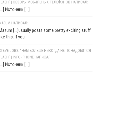
FLASH” | ОБЗОРЫ МОБИЛЬНЫХ ТЕЛЕФОНОВ НАПИСАЛ:
[…] Источник […]
MASUM НАПИСАЛ:
Masum [...]usually posts some pretty exciting stuff
like this. If you...
STEVE JOBS: “НАМ БОЛЬШЕ НИКОГДА НЕ ПОНАДОБИТСЯ
FLASH” | INFO-IPHONE НАПИСАЛ:
[…] Источник […]