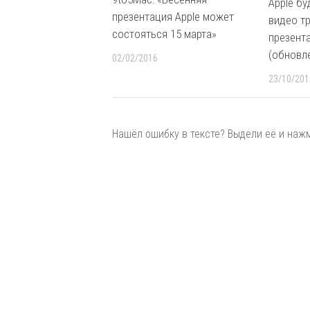
Apple б
презентация Apple может
видео т
состояться 15 марта»
презента
(обновл
02/02/2016
23/10/201
Нашёл ошибку в тексте? Выдели её и нажми