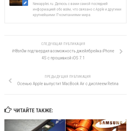
Newapples.ru. Делюсь с вами самой последней
информацией обо всём, что связано с Apple и другими
крупнейшими IT-компаниями мира.
СЛЕДУЮЩАЯ ПУБЛИКАЦИЯ
iH8sn0w подтвердил возможность джейлбрейка iPhone
4S с прошивкой iOS 7.1
ПРЕДЫДУЩАЯ ПУБЛИКАЦИЯ
Осенью Apple выпустит MacBook Air с дисплеем Retina
ЧИТАЙТЕ ТАКЖЕ: