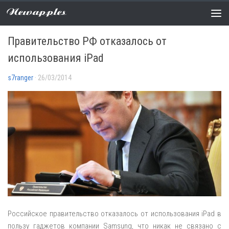
Newapples
НОВОСТИ
0 COMMENTS
Правительство РФ отказалось от
использования iPad
s7ranger
· 26/03/2014
Российское правительство отказалось от использования iPad в
пользу гаджетов компании Samsung, что никак не связано с